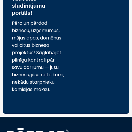
sludinājumu
portāls!
Pērc un pārdod
biznesu, uzņēmumus,
mājaslapas, domēnus
vai citus biznesa
projektus! Saglabājiet
pilnīgu kontroli pār
savu darījumu — jūsu
bizness, jūsu noteikumi,
nekādu starpnieku
komisijas maksu.