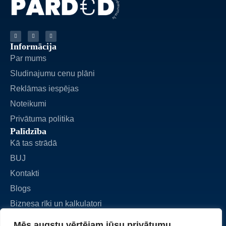
Informācija
Par mums
Sludinajumu cenu plāni
Reklāmas iespējas
Noteikumi
Privātuma politika
Palīdzība
Kā tas strādā
BUJ
Kontakti
Blogs
Biznesa rīki un kalkulatori
Biznesa pārdošana
Mēs augstu vērtējam jūsu privātumu