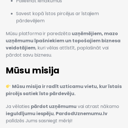
Palielināt ienākumus
Savest kopā īstos pircējus ar īstajiem
pārdevējiem
Mūsu platforma ir paredzēta
uzņēmējiem, mazo
uzņēmumu īpašniekiem un topošajiem biznesa
veidotājiem
, kuri vēlas attīstīt, paplašināt vai
pārdot savu biznesu.
Mūsu misija
Mūsu misija ir radīt uzticamu vietu, kur īstais
pircējs satiek īsto pārdevēju.
Ja vēlaties
pārdot uzņēmumu
vai atrast nākamo
ieguldījumu iespēju
,
PardodUznemumu.lv
palīdzēs Jums sasniegt mērķi!