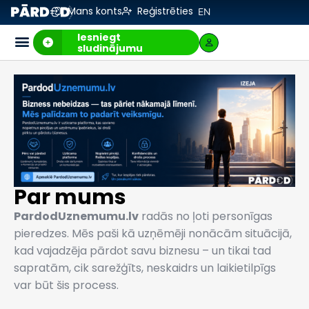
Mans konts
Reģistrēties
EN
Iesniegt
sludinājumu
Par mums
PardodUznemumu.lv
radās no ļoti personīgas
pieredzes. Mēs paši kā uzņēmēji nonācām situācijā,
kad vajadzēja pārdot savu biznesu – un tikai tad
sapratām, cik sarežģīts, neskaidrs un laikietilpīgs
var būt šis process.