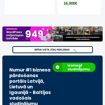
16,000
€
Iesniegt
Numur #1 biznesa
sludinājumu
pārdošanas
portāls Latvijā,
Lietuvā un
Igaunijā - Baltijas
vadošais
sludinājumu