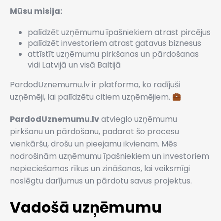
Mūsu misija:
palīdzēt uzņēmumu īpašniekiem atrast pircējus
palīdzēt investoriem atrast gatavus biznesus
attīstīt uzņēmumu pirkšanas un pārdošanas
vidi Latvijā un visā Baltijā
PardodUznemumu.lv ir platforma, ko radījuši
uzņēmēji, lai palīdzētu citiem uzņēmējiem.
PardodUznemumu.lv
atvieglo uzņēmumu
pirkšanu un pārdošanu, padarot šo procesu
vienkāršu, drošu un pieejamu ikvienam. Mēs
nodrošinām uzņēmumu īpašniekiem un investoriem
nepieciešamos rīkus un zināšanas, lai veiksmīgi
noslēgtu darījumus un pārdotu savus projektus.
Vadošā uzņēmumu