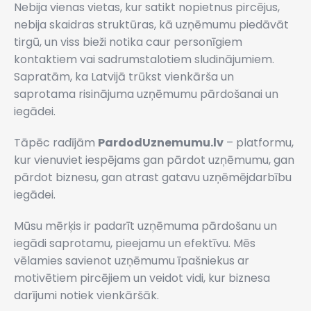
Nebija vienas vietas, kur satikt nopietnus pircējus,
nebija skaidras struktūras, kā uzņēmumu piedāvāt
tirgū, un viss bieži notika caur personīgiem
kontaktiem vai sadrumstalotiem sludinājumiem.
Sapratām, ka Latvijā trūkst vienkārša un
saprotama risinājuma uzņēmumu pārdošanai un
iegādei.
Tāpēc radījām
PardodUznemumu.lv
– platformu,
kur vienuviet iespējams gan pārdot uzņēmumu, gan
pārdot biznesu, gan atrast gatavu uzņēmējdarbību
iegādei.
Mūsu mērķis ir padarīt uzņēmuma pārdošanu un
iegādi saprotamu, pieejamu un efektīvu. Mēs
vēlamies savienot uzņēmumu īpašniekus ar
motivētiem pircējiem un veidot vidi, kur biznesa
darījumi notiek vienkāršāk.