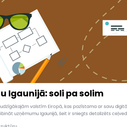
Igaunijā: soli pa solim
audzīgākajām valstīm Eiropā, kas pazīstama ar savu digitāl
ināt uzņēmumu Igaunijā, šeit ir sniegts detalizēts ceļvedi
truktūru