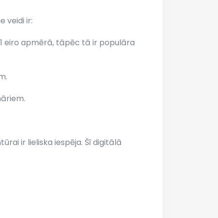
veidi ir:
1 eiro apmērā, tāpēc tā ir populāra
m.
nāriem.
ai ir lieliska iespēja. Šī digitālā