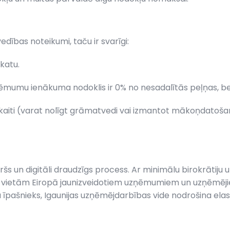
edības noteikumi, taču ir svarīgi:
katu.
mumu ienākuma nodoklis ir 0% no nesadalītās peļņas, be
aiti (varat nolīgt grāmatvedi vai izmantot mākoņdatošan
 un digitāli draudzīgs process. Ar minimālu birokrātiju un 
m vietām Eiropā jaunizveidotiem uzņēmumiem un uzņēmējiem
 īpašnieks, Igaunijas uzņēmējdarbības vide nodrošina ela