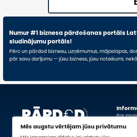
Numur #1 biznesa pārdošanas portāls Latvi
sludinājumu portāls!
Pērc un pārdod biznesu, uzņēmumus, mājaslapas, domēn
pār savu darījumu — jūsu bizness, jūsu noteikumi, nek
Inform
Par mu
Sludina
Mēs augstu vērtējam jūsu privātumu
Reklāma