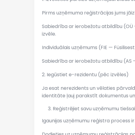
Pirms uzņēmuma reģistrācijas jums jāizle
Sabiedrība ar ierobežotu atbildību (OÜ
izvēle.
Individuālais uzņēmums (FIE — Füsilise
Sabiedrība ar ierobežotu atbildību (AS
2. Iegūstiet e-rezidentu (pēc izvēles)
Ja esat nerezidents un vēlaties pārvaldīt 
identitāte ļauj parakstīt dokumentus un
Reģistrējiet savu uzņēmumu tiešsa
Igaunijas uzņēmumu reģistra process ir 
Dodieties uz uzņēmumu reģistrācijas port