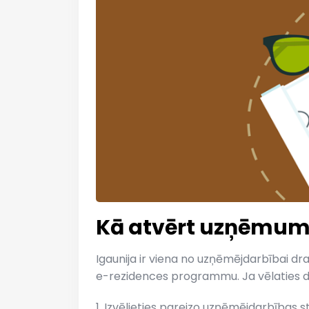
Kā atvērt uzņēmumu 
Igaunija ir viena no uzņēmējdarbībai dr
e-rezidences programmu. Ja vēlaties dib
1. Izvēlieties pareizo uzņēmējdarbības s