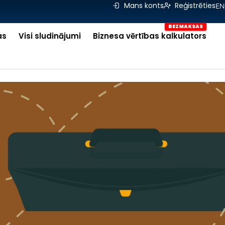
Mans konts
Reģistrēties
EN
as
Visi sludinājumi
Biznesa vērtības kalkulators