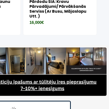
 Arābu Smaržu,
Vending Cukurvates
žu Un Dizaineru
45,000
€
ernetveikals