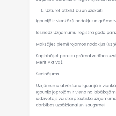
Uzturēt atbilstību un uzskaiti
Igaunijā ir vienkārši nodokļu un grāmatv
Iesniedz Uzņēmumu reģistrā gada pārs
Maksājiet piemērojamos nodokļus (uzņē
Saglabājiet pareizu grāmatvedības uzsk
Merit Aktiva).
Secinājums
Uzņēmuma atvēršana Igaunijā ir vienkāršs
Igaunija joprojām ir viena no labākajā
iedzīvotājs vai starptautiska uzņēmuma
darbības uzsākšanai un izaugsmei.