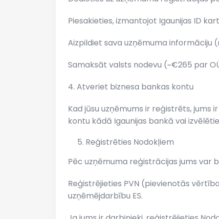
Piesakieties, izmantojot Igaunijas ID kart
Aizpildiet sava uzņēmuma informāciju (n
Samaksāt valsts nodevu (~€265 par OÜ 
4. Atveriet biznesa bankas kontu
Kad jūsu uzņēmums ir reģistrēts, jums 
kontu kādā Igaunijas bankā vai izvēlētie
Reģistrēties Nodokļiem
Pēc uzņēmuma reģistrācijas jums var b
Reģistrējieties PVN (pievienotās vērtīb
uzņēmējdarbību ES.
Ja jums ir darbinieki, reģistrējieties N