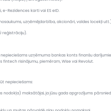
i, e-Rezidences karti vai ES eID.
osaukums, uzņēmējdarbība, akcionāri, valdes locekļi utt.)
reģistrāciju).
ir nepieciešams uzņēmuma bankas konts finanšu darījumiem
s fintech risinājumu, piemēram, Wise vai Revolut.
ūt nepieciešams:
as nodokļa) maksātājai, ja jūsu gada apgrozījums pārsniedz
odokļu un muitas pārvaldē algu nodokļu nomaksai.