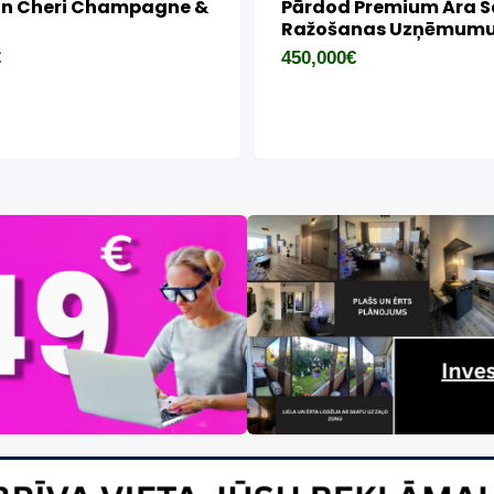
Pārdošanā
Veikals Angārs
Nišas Smar
Smaržu Int
30,000
€
4,800
€