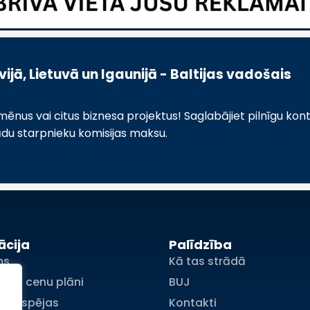
jā, Lietuvā un Igaunijā - Baltijas vadošais
us vai citus biznesa projektus! Saglabājiet pilnīgu kont
ādu starpnieku komisijas maksu.
ācija
Palīdzība
ms
Kā tas strādā
jumu cenu plāni
BUJ
s iespējas
Kontakti