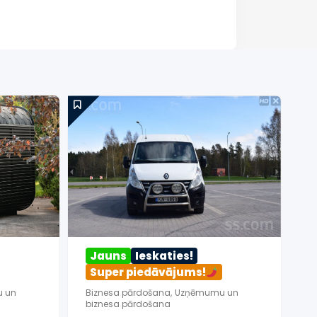
Ieskaties!
dāvājums!
Super piedāvājums!
E-komercijas vietņu,
Biznesa pārdošana
,
Uzņēmumu un
alu pārdošana
biznesa pārdošana