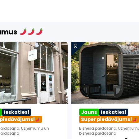
jumus
Jauns
Ieskaties!
Ieskaties!
Super piedāvājums!
Super pie
Biznesa pārdošana
,
Uzņēmuma
E-komercija, IT
,
likvidācijas noliktavas un inventāra
interneta veik
izpārdošana