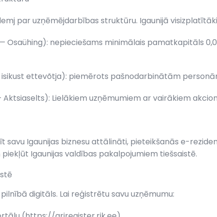
mj par uzņēmējdarbības struktūru. Igaunijā visizplatītākie 
 — Osaühing): nepieciešams minimālais pamatkapitāls 0,0
st isikust ettevõtja): piemērots pašnodarbinātām personā
 – Aktsiaselts): Lielākiem uzņēmumiem ar vairākiem akcio
savu Igaunijas biznesu attālināti, pieteikšanās e-rezidentūr
 piekļūt Igaunijas valdības pakalpojumiem tiešsaistē.
istē
pilnībā digitāls. Lai reģistrētu savu uzņēmumu:
ālu (https://ariregister.rik.ee).