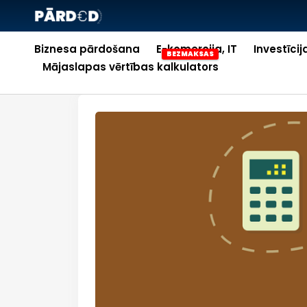
Biznesa pārdošana
E-komercija, IT
Investīcij
Mājaslapas vērtības kalkulators