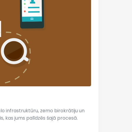
o infrastruktūru, zemo birokrātiju un
s, kas jums palīdzēs šajā procesā.