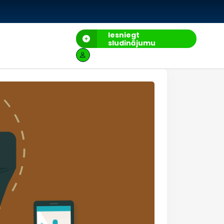
Iesniegt
sludinājumu