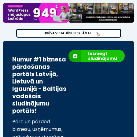
Iesniegt
Numur #1 biznesa
sludinājumu
pārdošanas
portāls Latvijā,
Lietuvā un
Igaunijā - Baltijas
vadošais
sludinājumu
portāls!
Pērc un pārdod
biznesu, uzņēmumus,
mājaslapas, domēnus