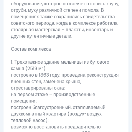
оборудование, которое позволяет готовить крупу,
отруби, муку различной степени помола. В
помещениях также сохранились свидетельства
советского периода, когда в комплексе работала
столярная мастерская – плакаты, инвентарь и
другие аутентичные детали.
Состав комплекса
1. Трехэтажное здание мельницы из бутового
камня (2519 м²)
построено в 1863 году, проведена реконструкция
внешних стен, заменена крыша,
отреставрированы окна;
на первом этаже – производственные
помещения;
построен благоустроенный, отапливаемый
двухкомнатный квартира (воздух-воздух
тепловой насос);
возможно восстановить предварительно