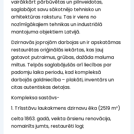
vairākkārt pārbūvētas un pilnveidotas,
saglabājot savu sākotnējo tehnisko un
arhitektūras raksturu. Tas ir viens no
nozīmīgākajiem tehnikas un industriālā
mantojuma objektiem Latvijā.
Dzirnavās joprojām darbojas un ir apskatāmas
restaurētas oriģinālās iekārtas, kas ļauj
gatavot putraimus, grūbas, dažāda maluma
miltus. Telpās saglabājušās arī liecības par
padomju laika periodu, kad kompleksā
darbojās galdniecība – plakāti, inventārs un
citas autentiskas detaļas.
Kompleksa sastāvs-
1. Trīsstāvu laukakmens dzirnavu ēka (2519 m²)
celta 1863. gadā, veikta ārsienu renovācija,
nomainīts jumts, restaurēti logi;