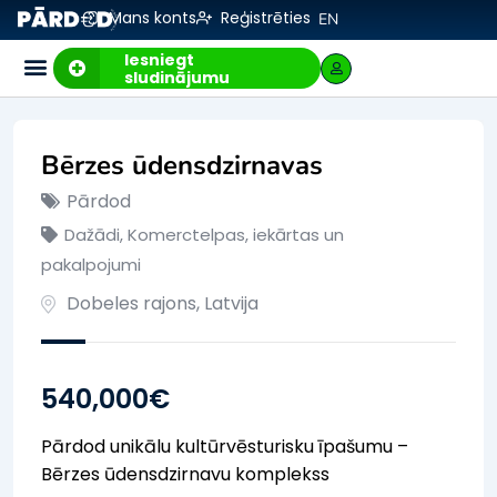
Mans konts
Reģistrēties
EN
Iesniegt
sludinājumu
Bērzes ūdensdzirnavas
Pārdod
Dažādi
,
Komerctelpas, iekārtas un
pakalpojumi
Dobeles rajons
,
Latvija
540,000
€
Pārdod unikālu kultūrvēsturisku īpašumu –
Bērzes ūdensdzirnavu komplekss