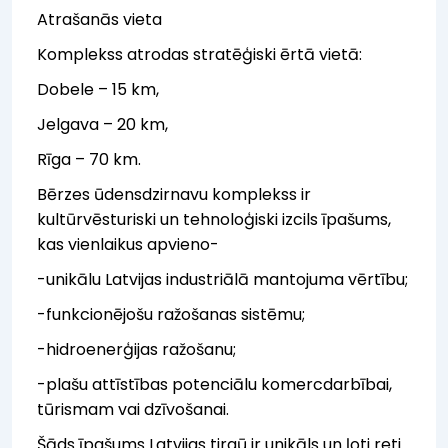
Atrašanās vieta
Komplekss atrodas stratēģiski ērtā vietā:
Dobele – 15 km,
Jelgava – 20 km,
Rīga – 70 km.
Bērzes ūdensdzirnavu komplekss ir
kultūrvēsturiski un tehnoloģiski izcils īpašums,
kas vienlaikus apvieno-
-unikālu Latvijas industriālā mantojuma vērtību;
-funkcionējošu ražošanas sistēmu;
-hidroenerģijas ražošanu;
-plašu attīstības potenciālu komercdarbībai,
tūrismam vai dzīvošanai.
Šāds īpašums Latvijas tirgū ir unikāls un ļoti reti