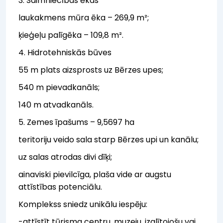
3. Saimniecības ēkas
laukakmens mūra ēka – 269,9 m²;
ķieģeļu palīgēka – 109,8 m².
4. Hidrotehniskās būves
55 m plats aizsprosts uz Bērzes upes;
540 m pievadkanāls;
140 m atvadkanāls.
5. Zemes īpašums – 9,5697 ha
teritoriju veido sala starp Bērzes upi un kanālu;
uz salas atrodas divi dīķi;
ainaviski pievilcīga, plaša vide ar augstu
attīstības potenciālu.
Komplekss sniedz unikālu iespēju:
-attīstīt tūrisma centru, muzeju, izglītojošu vai