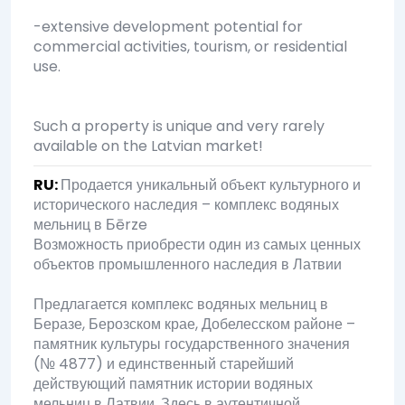
-extensive development potential for
commercial activities, tourism, or residential
use.
Such a property is unique and very rarely
available on the Latvian market!
RU
:
Продается уникальный объект культурного и
исторического наследия – комплекс водяных
мельниц в Бērze
Возможность приобрести один из самых ценных
объектов промышленного наследия в Латвии
Предлагается комплекс водяных мельниц в
Беразе, Берозском крае, Добелесском районе –
памятник культуры государственного значения
(№ 4877) и единственный старейший
действующий памятник истории водяных
мельниц в Латвии. Здесь в аутентичной