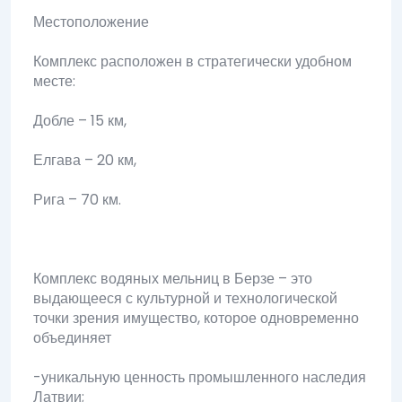
Местоположение
Комплекс расположен в стратегически удобном
месте:
Добле – 15 км,
Елгава – 20 км,
Рига – 70 км.
Комплекс водяных мельниц в Берзе – это
выдающееся с культурной и технологической
точки зрения имущество, которое одновременно
объединяет
-уникальную ценность промышленного наследия
Латвии;