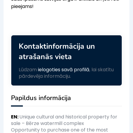
pieejams!
Kontaktinformācija un
atrašanās vieta
Lūdzam
ielogoties savā profilā
, lai skatītu
pārdevēja informāciju.
Papildus informācija
EN
:
Unique cultural and historical property for
sale – Bērze watermill complex
Opportunity to purchase one of the most