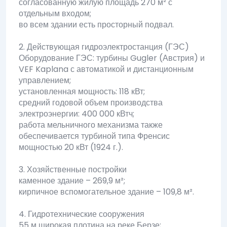
согласованную жилую площадь 270 м² с
отдельным входом;
во всем здании есть просторный подвал.
2. Действующая гидроэлектростанция (ГЭС)
Оборудование ГЭС: турбины Gugler (Австрия) и
VEF Kaplana с автоматикой и дистанционным
управлением;
установленная мощность: 118 кВт;
средний годовой объем производства
электроэнергии: 400 000 кВтч;
работа мельничного механизма также
обеспечивается турбиной типа Френсис
мощностью 20 кВт (1924 г.).
3. Хозяйственные постройки
каменное здание – 269,9 м²;
кирпичное вспомогательное здание – 109,8 м².
4. Гидротехнические сооружения
55 м широкая плотина на реке Берзе;