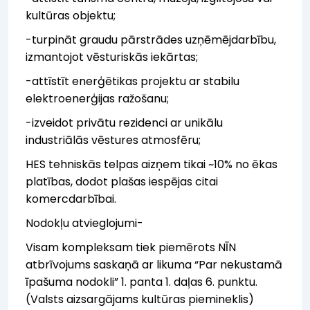
kultūras objektu;
-turpināt graudu pārstrādes uzņēmējdarbību,
izmantojot vēsturiskās iekārtas;
-attīstīt enerģētikas projektu ar stabilu
elektroenerģijas ražošanu;
-izveidot privātu rezidenci ar unikālu
industriālās vēstures atmosfēru;
HES tehniskās telpas aizņem tikai ~10% no ēkas
platības, dodot plašas iespējas citai
komercdarbībai.
Nodokļu atvieglojumi-
Visam kompleksam tiek piemērots NĪN
atbrīvojums saskaņā ar likuma “Par nekustamā
īpašuma nodokli” 1. panta 1. daļas 6. punktu.
(Valsts aizsargājams kultūras piemineklis)