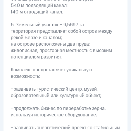
540 м подводящий канал;
140 м отводящий канал.
5. Земельный участок – 9,5697 га
территория представляет собой остров между
рекой Берзе и каналом;
на острове расположены два пруда;
живописная, просторная местность с высоким
потенциалом развития.
Комплекс предоставляет уникальную
возможность:
-развивать туристический центр, музей,
образовательный или культурный объект;
-продолжать бизнес по переработке зерна,
используя историческое оборудование;
-развивать энергетический проект со стабильным