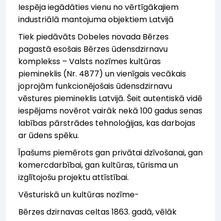
Iespēja iegādāties vienu no vērtīgākajiem
industriālā mantojuma objektiem Latvijā
Tiek piedāvāts Dobeles novada Bērzes
pagastā esošais Bērzes ūdensdzirnavu
komplekss – Valsts nozīmes kultūras
piemineklis (Nr. 4877) un vienīgais vecākais
joprojām funkcionējošais ūdensdzirnavu
vēstures piemineklis Latvijā. Šeit autentiskā vidē
iespējams novērot vairāk nekā 100 gadus senas
labības pārstrādes tehnoloģijas, kas darbojas
ar ūdens spēku.
Īpašums piemērots gan privātai dzīvošanai, gan
komercdarbībai, gan kultūras, tūrisma un
izglītojošu projektu attīstībai.
Vēsturiskā un kultūras nozīme-
Bērzes dzirnavas celtas 1863. gadā, vēlāk