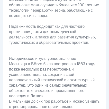
обстановке можно увидеть более чем 100-летние
технологии переработки зерна, работающие с
помощью силы воды.
Недвижимость подходит как для частного
проживания, так и для коммерческой
деятельности, а также для развития культурных,
туристических и образовательных проектов.
Историческое и культурное значение
Мельница в Бērze была построена в 1863 году,
позже несколько раз перестроена и
усовершенствована, сохранив свой
первоначальный технический и архитектурный
характер. Это один из самых значительных
объектов технического и промышленного
наследия в Латвии.
В мельнице до сих пор работают и можно увидеть
отреставрированное оригинальное