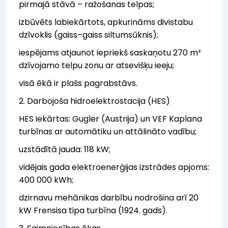
pirmajā stāvā – ražošanas telpas;
izbūvēts labiekārtots, apkurināms divistabu
dzīvoklis (gaiss–gaiss siltumsūknis);
iespējams atjaunot iepriekš saskaņotu 270 m²
dzīvojamo telpu zonu ar atsevišķu ieeju;
visā ēkā ir plašs pagrabstāvs.
2. Darbojoša hidroelektrostacija (HES)
HES iekārtas: Gugler (Austrija) un VEF Kaplana
turbīnas ar automātiku un attālināto vadību;
uzstādītā jauda: 118 kW;
vidējais gada elektroenerģijas izstrādes apjoms:
400 000 kWh;
dzirnavu mehānikas darbību nodrošina arī 20
kW Frensisa tipa turbīna (1924. gads).