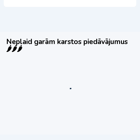
Neplaid garām karstos piedāvājumus
🌶️🌶️🌶️
Jauns
Ieskaties!
Super piedāvājums! 🌶️
Biznesa pārdošana
,
Uzņēmumu un biznesa pārdošana
80 Ha Daudzfunkcionāls Investīciju Īpašums-
Zivju Audzētava, Brīvdienu Mājas, Briežu Dārzs
– Ievērojams Attīstības Potenciāls.
3,200,000
€