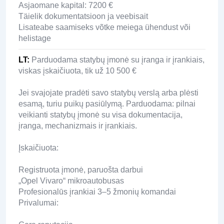
Asjaomane kapital: 7200 €
Täielik dokumentatsioon ja veebisait
Lisateabe saamiseks võtke meiega ühendust või
helistage
LT
:
Parduodama statybų įmonė su įranga ir įrankiais,
viskas įskaičiuota, tik už 10 500 €
Jei svajojate pradėti savo statybų verslą arba plėsti
esamą, turiu puikų pasiūlymą. Parduodama: pilnai
veikianti statybų įmonė su visa dokumentacija,
įranga, mechanizmais ir įrankiais.
Įskaičiuota:
Registruota įmonė, paruošta darbui
„Opel Vivaro“ mikroautobusas
Profesionalūs įrankiai 3–5 žmonių komandai
Privalumai: