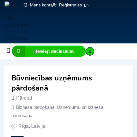
Mans konts
Reģistrēties
EN
Iesniegt sludinājumu
Biznesa pārdošana
E-komercija, IT
Visi sludinājumi
Biznesa vērtības kalkulators
Mājaslapas vērtības kalkulators
Būvniecības uzņēmums
pārdošanā
Pārdod
Biznesa pārdošana
,
Uzņēmumu un biznesa
pārdošana
Rīga
,
Latvija