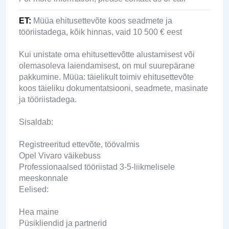
ET
:
Müüa ehitusettevõte koos seadmete ja
tööriistadega, kõik hinnas, vaid 10 500 € eest
Kui unistate oma ehitusettevõtte alustamisest või
olemasoleva laiendamisest, on mul suurepärane
pakkumine. Müüa: täielikult toimiv ehitusettevõte
koos täieliku dokumentatsiooni, seadmete, masinate
ja tööriistadega.
Sisaldab:
Registreeritud ettevõte, töövalmis
Opel Vivaro väikebuss
Professionaalsed tööriistad 3-5-liikmelisele
meeskonnale
Eelised:
Hea maine
Püsikliendid ja partnerid