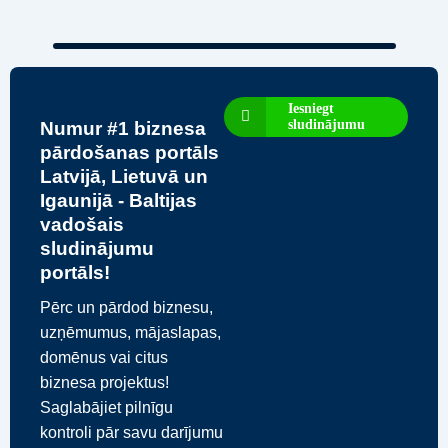
Iesniegt
sludinājumu
Numur #1 biznesa
pārdošanas portāls
Latvijā, Lietuvā un
Igaunijā - Baltijas
vadošais
sludinājumu
portāls!
Pērc un pārdod biznesu,
uzņēmumus, mājaslapas,
domēnus vai citus
biznesa projektus!
Saglabājiet pilnīgu
kontroli pār savu darījumu