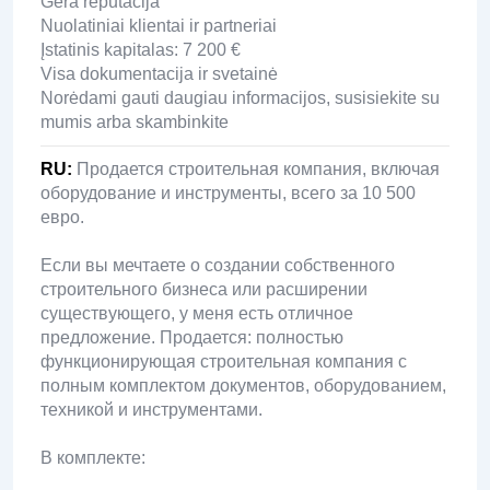
Gera reputacija
Nuolatiniai klientai ir partneriai
Įstatinis kapitalas: 7 200 €
Visa dokumentacija ir svetainė
Norėdami gauti daugiau informacijos, susisiekite su
mumis arba skambinkite
RU
:
Продается строительная компания, включая
оборудование и инструменты, всего за 10 500
евро.
Если вы мечтаете о создании собственного
строительного бизнеса или расширении
существующего, у меня есть отличное
предложение. Продается: полностью
функционирующая строительная компания с
полным комплектом документов, оборудованием,
техникой и инструментами.
В комплекте: