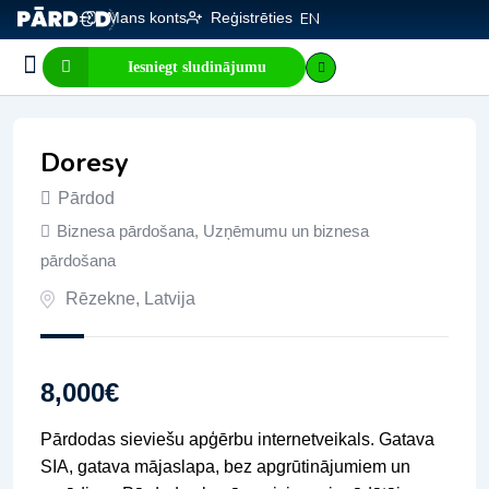
Mans konts
Reģistrēties
EN
Iesniegt sludinājumu
Biznesa pārdošana
E-komercija, IT
Visi sludinājumi
Biznesa vērtības kalkulators
Mājaslapas vērtības kalkulators
Doresy
Pārdod
Biznesa pārdošana
,
Uzņēmumu un biznesa
pārdošana
Rēzekne
,
Latvija
8,000
€
Pārdodas sieviešu apģērbu internetveikals. Gatava
SIA, gatava mājaslapa, bez apgrūtinājumiem un