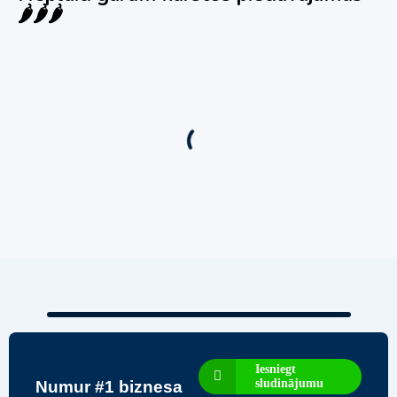
🌶️🌶️🌶️
Jauns
Ieskaties!
Super piedāvājums! 🌶️
Biznesa pārdošana
,
Uzņēmumu un biznesa pārdošana
80 Ha Daudzfunkcionāls Investīciju Īpašums-
Zivju Audzētava, Brīvdienu Mājas, Briežu Dārzs
– Ievērojams Attīstības Potenciāls.
3,200,000
€
Iesniegt
sludinājumu
Numur #1 biznesa