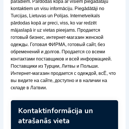
parādiem. Pārdodas kopā ar visiem piegādātāju
kontaktiem un visu informāciju. Piegādātāji no
Turcijas, Lietuvas un Polijas. Internetveikals
pārdodas kopā ar preci, viss, ko var redzēt
mājaslapā ir uz vietas pieejams. Продается
готовый бизнес, интернет-магазин женской
одежды. Готовая ФИРМА, готовый сайт, без
обременений и долгов. Продается со всеми
контактами поставщиков и всей информацией.
Поставщики из Турции, Литвы и Польши.
Интернет-магазин продается с одеждой, всЁ, что
вы видите на сайте, доступно и в наличии на
складе в Латвии.
Kontaktinformācija un
atrašanās vieta