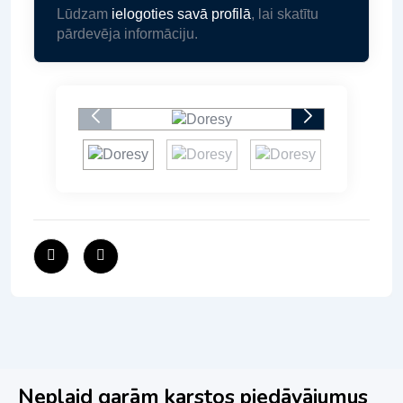
Lūdzam
ielogoties savā profilā
, lai skatītu
pārdevēja informāciju.
Neplaid garām karstos piedāvājumus