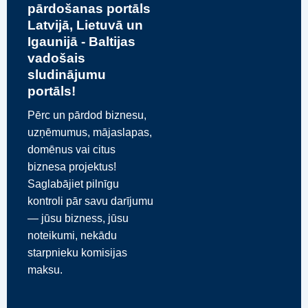
pārdošanas portāls
Latvijā, Lietuvā un
Igaunijā - Baltijas
vadošais
sludinājumu
portāls!
Pērc un pārdod biznesu,
uzņēmumus, mājaslapas,
domēnus vai citus
biznesa projektus!
Saglabājiet pilnīgu
kontroli pār savu darījumu
— jūsu bizness, jūsu
noteikumi, nekādu
starpnieku komisijas
maksu.