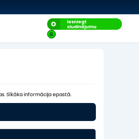
Iesniegt
sludinājumu
as. Sīkāka informācija epastā.