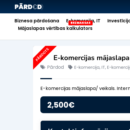
Biznesa pārdošana
E-komercija, IT
Investīcij
Mājaslapas vērtības kalkulators
PĀRDOTS
E-komercijas mājaslapa
Pārdod
E-komercija, IT
,
E-komercij
E-komercijas mājaslapa/ veikals. Intern
2,500
€