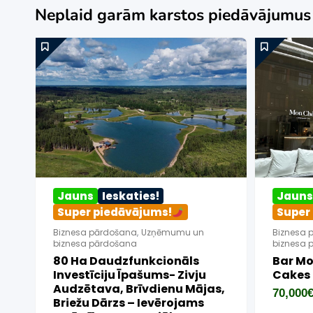
Neplaid garām karstos piedāvājumu
Jauns
Ieskaties!
Jauns
Ies
Super piedāvājums!
Super pie
Biznesa pārdošana
,
Uzņēmumu un
Biznesa pārdo
biznesa pārdošana
biznesa pārdo
Pārdod Premium Āra Saunu
Pārdodu SI
Ražošanas Uzņēmumu
Pārvadāju
Serviss (ar
450,000
€
Utt. )