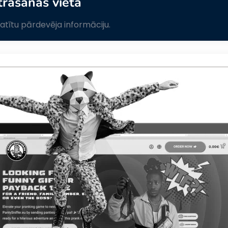
trašanās vieta
skatītu pārdevēja informāciju.