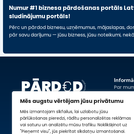
Numur #1 biznesa pārdošanas portāls Latvi
sludinājumu portāls!
Pērc un pārdod biznesu, uzņēmumus, mājaslapas, domēn
pār savu darījumu — jūsu bizness, jūsu noteikumi, nek
Informā
Par mu
Sludina
Mēs augstu vērtējam jūsu privātumu
Reklāma
Mēs izmantojam sīkfailus, lai uzlabotu jūsu
Noteiku
pārlūkošanas pieredzi, rādītu personalizētas reklāmas
Privātum
vai saturu un analizētu mūsu trafiku. Noklikšķinot uz
"Pieņemt visu", jūs piekrītat sīkdatņu izmantošanai.