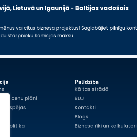
jā, Lietuvā un Igaunijā - Baltijas vadošais
us vai citus biznesa projektus! Saglabājiet pilnīgu kont
ādu starpnieku komisijas maksu.
cija
Palīdzība
ms
Kā tas strādā
jumu cenu plāni
BUJ
s iespējas
Kontakti
mi
Blogs
a politika
Biznesa rīki un kalkulatori