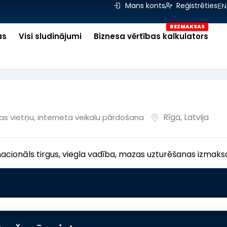
Mans konts
Reģistrēties
EN
as
Visi sludinājumi
Biznesa vērtības kalkulators
Rīga
,
Latvija
as vietņu, interneta veikalu pārdošana
acionāls tirgus, viegla vadība, mazas uzturēšanas izmaks