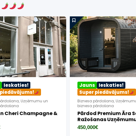
s
katies!
Jauns
Ieskaties!
dāvājums!
Super piedāvājums!
šana
,
Uzņēmumu un
Biznesa pārdošana
,
Uzņēmuma
šana
likvidācijas noliktavas un inventāra
izpārdošana
A: Kravu
Veikals Angārs
mi/ Pārvākšanās
 Busu, Mājaslapu
30,000
€