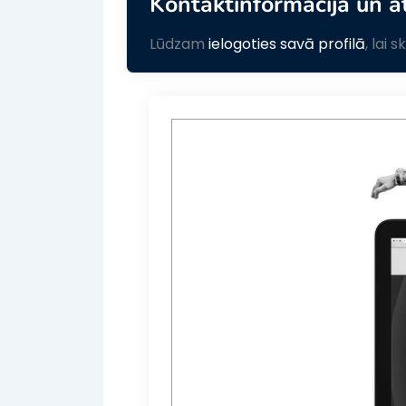
Kontaktinformācija un a
Lūdzam
ielogoties savā profilā
, lai 