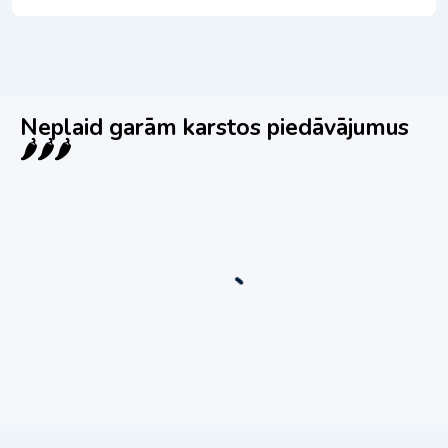
Neplaid garām karstos piedāvājumus
🌶️🌶️🌶️
Jauns
Ieskaties!
Super piedāvājums! 🌶️
Biznesa pārdošana
,
Uzņēmumu un biznesa pārdošana
80 Ha Daudzfunkcionāls Investīciju Īpašums-
Zivju Audzētava, Brīvdienu Mājas, Briežu Dārzs
– Ievērojams Attīstības Potenciāls.
3,200,000
€