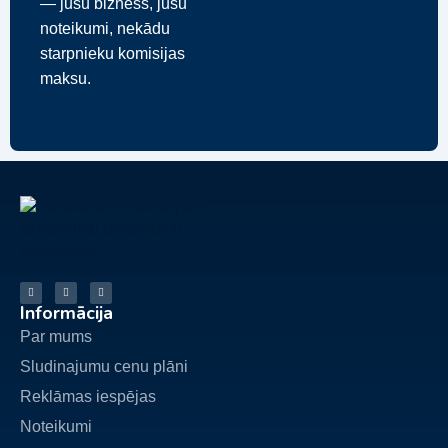
— jūsu bizness, jūsu
noteikumi, nekādu
starpnieku komisijas
maksu.
Informācija
Par mums
Sludinajumu cenu plāni
Reklāmas iespējas
Noteikumi