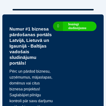
Iesniegt
sludinājumu
Numur #1 biznesa
pārdošanas portāls
Latvijā, Lietuvā un
Igaunijā - Baltijas
vadošais
sludinājumu
portāls!
Pērc un pārdod biznesu,
uzņēmumus, mājaslapas,
domēnus vai citus
biznesa projektus!
Saglabājiet pilnīgu
kontroli pār savu darījumu