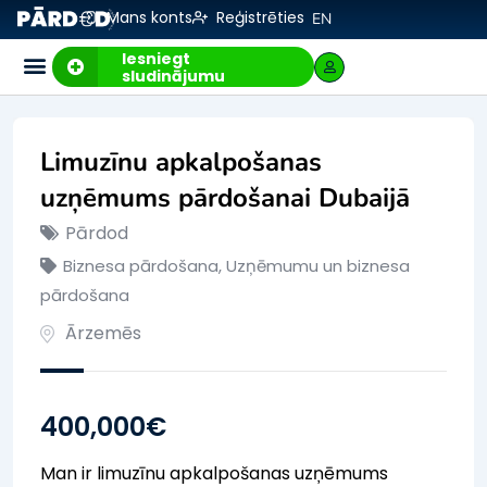
Mans konts
Reģistrēties
EN
Iesniegt
sludinājumu
Limuzīnu apkalpošanas
uzņēmums pārdošanai Dubaijā
Pārdod
Biznesa pārdošana
,
Uzņēmumu un biznesa
pārdošana
Ārzemēs
400,000
€
Man ir limuzīnu apkalpošanas uzņēmums