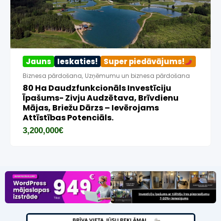
Jauns
Ieskaties!
Super piedāvājums!
Biznesa pārdošana
,
Uzņēmumu un biznesa pārdošana
80 Ha Daudzfunkcionāls Investīciju
Īpašums- Zivju Audzētava, Brīvdienu
Mājas, Briežu Dārzs – Ievērojams
Attīstības Potenciāls.
3,200,000
€