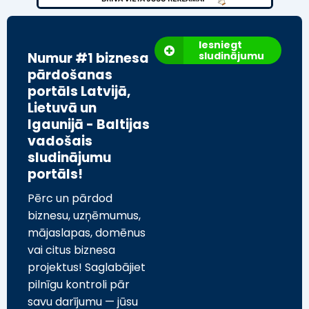
Iesniegt
Numur #1 biznesa
sludinājumu
pārdošanas
portāls Latvijā,
Lietuvā un
Igaunijā - Baltijas
vadošais
sludinājumu
portāls!
Pērc un pārdod
biznesu, uzņēmumus,
mājaslapas, domēnus
vai citus biznesa
projektus! Saglabājiet
pilnīgu kontroli pār
savu darījumu — jūsu