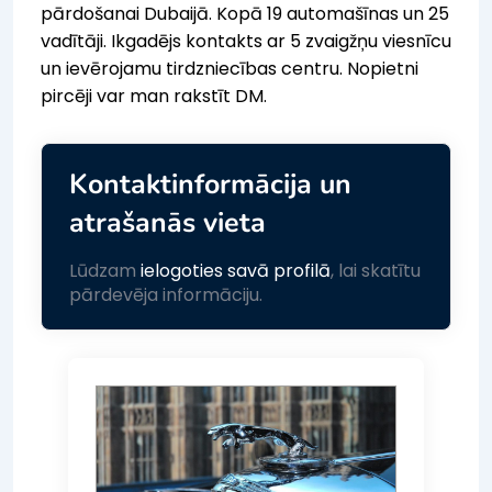
pārdošanai Dubaijā. Kopā 19 automašīnas un 25
vadītāji. Ikgadējs kontakts ar 5 zvaigžņu viesnīcu
un ievērojamu tirdzniecības centru. Nopietni
pircēji var man rakstīt DM.
Kontaktinformācija un
atrašanās vieta
Lūdzam
ielogoties savā profilā
, lai skatītu
pārdevēja informāciju.