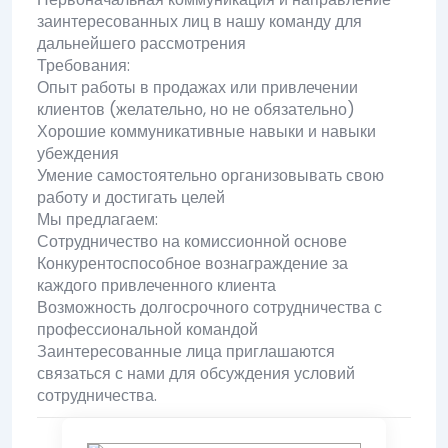
заинтересованных лиц в нашу команду для
дальнейшего рассмотрения
Требования:
Опыт работы в продажах или привлечении
клиентов (желательно, но не обязательно)
Хорошие коммуникативные навыки и навыки
убеждения
Умение самостоятельно организовывать свою
работу и достигать целей
Мы предлагаем:
Сотрудничество на комиссионной основе
Конкурентоспособное вознаграждение за
каждого привлеченного клиента
Возможность долгосрочного сотрудничества с
профессиональной командой
Заинтересованные лица приглашаются
связаться с нами для обсуждения условий
сотрудничества.