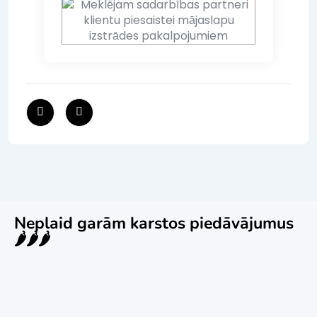
Neplaid garām karstos piedāvājumus
🌶️🌶️🌶️
Jauns
Ieskaties!
Super piedāvājums! 🌶️