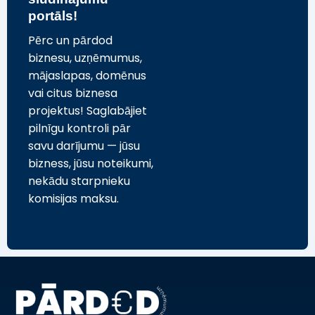
portāls!
Pērc un pārdod
biznesu, uzņēmumus,
mājaslapas, domēnus
vai citus biznesa
projektus! Saglabājiet
pilnīgu kontroli pār
savu darījumu — jūsu
bizness, jūsu noteikumi,
nekādu starpnieku
komisijas maksu.