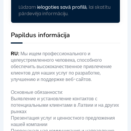
Lūdzam
ielogoties savā profilā
, lai skatītu
pārdevēja informāciju.
Papildus informācija
Мы ищем профессионального и
RU
:
целеустремленного человека, способного
обеспечить высококачественное привлечение
клиентов для наших услуг по разработке,
улучшению и поддержке веб-сайтов.
Основные обязанности:
Выявление и установление контактов с
потенциальными клиентами в Латвии и на других
рынках
Презентация услуг и ценностного предложения
нашей компании
Первоначальная коммуникация и направление