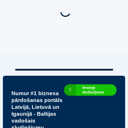
Biznesa pārdošana
,
Uzņēmumu un biznesa pārdošana
80 Ha Daudzfunkcionāls Investīciju Īpašums-
Zivju Audzētava, Brīvdienu Mājas, Briežu Dārzs
– Ievērojams Attīstības Potenciāls.
3,200,000
€
Iesniegt
sludinājumu
Numur #1 biznesa
pārdošanas portāls
Latvijā, Lietuvā un
Igaunijā - Baltijas
vadošais
sludinājumu