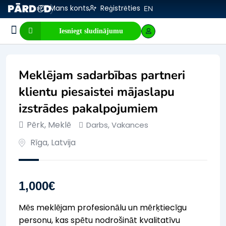
Mans konts
Reģistrēties
EN
Iesniegt sludinājumu
Biznesa pārdošana
E-komercija, IT
Visi sludinājumi
Biznesa vērtības kalkulators
Mājaslapas vērtības kalkulators
Meklējam sadarbības partneri
klientu piesaistei mājaslapu
izstrādes pakalpojumiem
Pērk, Meklē
Darbs
,
Vakances
Rīga
,
Latvija
1,000
€
Mēs meklējam profesionālu un mērķtiecīgu
personu, kas spētu nodrošināt kvalitatīvu