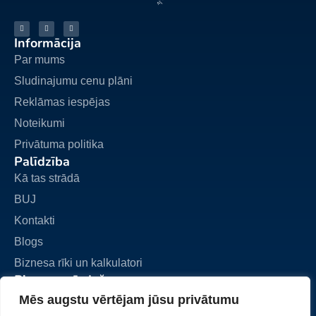
Informācija
Par mums
Sludinajumu cenu plāni
Reklāmas iespējas
Noteikumi
Privātuma politika
Palīdzība
Kā tas strādā
BUJ
Kontakti
Blogs
Biznesa rīki un kalkulatori
Biznesa pārdošana
Pievienot sludinājumu
Mēs augstu vērtējam jūsu privātumu