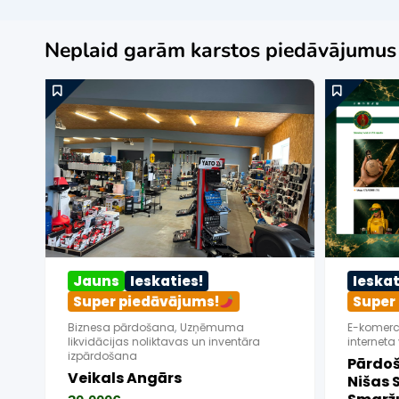
Neplaid garām karstos piedāvājumu
Jauns
Ieskaties!
Ieskat
Super piedāvājums!
Super
Biznesa pārdošana
,
Uzņēmuma
E-komerci
likvidācijas noliktavas un inventāra
interneta
izpārdošana
Pārdoš
Veikals Angārs
Nišas 