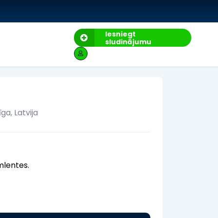
Iesniegt
sludinājumu
īga
,
Latvija
mlentes.