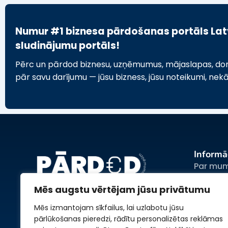
Numur #1 biznesa pārdošanas portāls Latvi
sludinājumu portāls!
Pērc un pārdod biznesu, uzņēmumus, mājaslapas, domēn
pār savu darījumu — jūsu bizness, jūsu noteikumi, nek
Informā
Par mu
Sludina
Mēs augstu vērtējam jūsu privātumu
Reklāma
Mēs izmantojam sīkfailus, lai uzlabotu jūsu
Noteiku
pārlūkošanas pieredzi, rādītu personalizētas reklāmas
Privātum