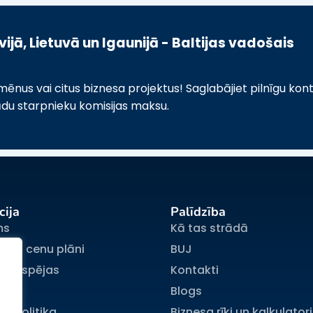
jā, Lietuvā un Igaunijā - Baltijas vadošais
us vai citus biznesa projektus! Saglabājiet pilnīgu kont
ādu starpnieku komisijas maksu.
cija
Palīdzība
ms
Kā tas strādā
jumu cenu plāni
BUJ
s iespējas
Kontakti
mi
Blogs
a politika
Biznesa rīki un kalkulatori