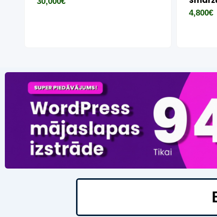
Smaržu
30,000
€
4,800
€