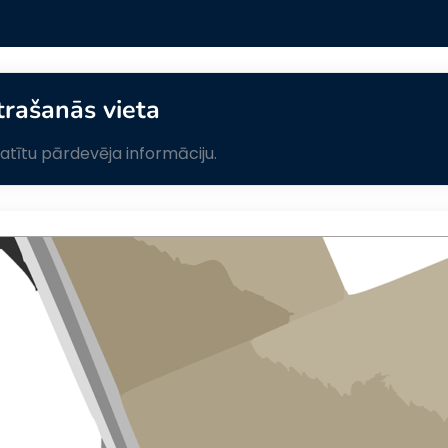
trašanās vieta
skatītu pārdevēja informāciju.