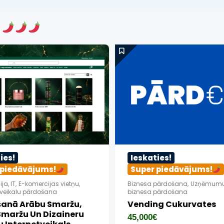
s
ies!
Ieskaties!
 piedāvājums!
Super piedāvājums!
ja, IT
,
E-komercijas vietņu,
Biznesa pārdošana
,
Uzņēmumu
 veikalu pārdošana
biznesa pārdošana
anā Arābu Smaržu,
Vending Cukurvates
Smaržu Un Dizaineru
45,000
€