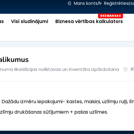
Mans konts
Reģistrēties
EN
as
Visi sludinājumi
Biznesa vērtības kalkulators
alikumus
R
uma likvidācijas noliktavas un inventāra izpārdošana
ažādu izmēru iepakojumi- kastes, maisiņi, uzlīmju ruļļi, lī
 uzlīmju drukāšanas sūtījumiem + pašas uzlīmes.