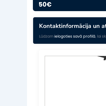
50
€
Kontaktinformācija un a
Lūdzam
ielogoties savā profilā
, lai 