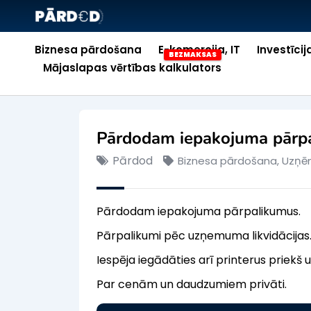
Biznesa pārdošana
E-komercija, IT
Investīcij
Mājaslapas vērtības kalkulators
Pārdodam iepakojuma pārp
Pārdod
Biznesa pārdošana
,
Uzņēm
Pārdodam iepakojuma pārpalikumus.
Pārpalikumi pēc uzņemuma likvidācijas. D
Iespēja iegādāties arī printerus priekš
Par cenām un daudzumiem privāti.