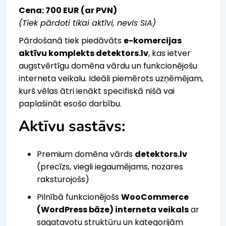
Cena: 700 EUR (ar PVN)
(Tiek pārdoti tikai aktīvi, nevis SIA)
Pārdošanā tiek piedāvāts
e-komercijas
aktīvu komplekts detektors.lv
, kas ietver
augstvērtīgu domēna vārdu un funkcionējošu
interneta veikalu. Ideāli piemērots uzņēmējam,
kurš vēlas ātri ienākt specifiskā nišā vai
paplašināt esošo darbību.
Aktīvu sastāvs:
Premium domēna vārds
detektors.lv
(precīzs, viegli iegaumējams, nozares
raksturojošs)
Pilnībā funkcionējošs
WooCommerce
(WordPress bāze) interneta veikals
ar
sagatavotu struktūru un kategorijām