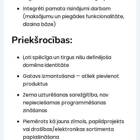
Integrēti pamata risinājumi darbam
(maksājumu un piegādes funkcionalitāte,
dizaina bāze)
Priekšrocības:
Ļoti spēcīga un tirgus nišu definējoša
domēna identitāte
Gatavs izmantošanai — atliek pievienot
produktus
Zema uzturēšanas sarežģītība, nav
nepieciešamas programmēšanas
zināšanas
Piemērots kā jauns zīmols, papildprojekts
vai drošības/elektronikas sortimenta
paplašināšana