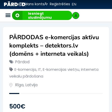
Mans konts
Reģistrēties
EN
Iesniegt
sludinājumu
PĀRDODAS e-komercijas aktīvu
komplekts – detektors.lv
(domēns + interneta veikals)
Pārdod
E-komercija, IT
,
E-komercijas vietņu, interneta
veikalu pārdošana
Rīga
,
Latvija
500
€