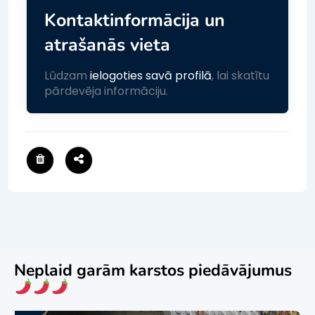
Kontaktinformācija un
atrašanās vieta
Lūdzam
ielogoties savā profilā
, lai skatītu
pārdevēja informāciju.
Neplaid garām karstos piedāvājumus