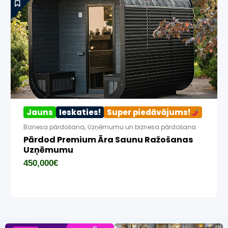
uns
Ieskaties!
Super piedāvājums!
Jauns
esa pārdošana
,
Uzņēmumu un biznesa pārdošana
Biznesa 
dod Premium Āra Saunu Ražošanas
Pārdod
ņēmumu
Pārvāk
Utt. )
,000
€
16,000
€