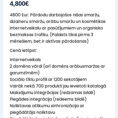
4,800
€
4800 Eur. Pārdodu darbojošos nišas smaržu,
dizaineru smaržu, arābu smaržu un kosmētikas
internetveikalu ar pasūtījumiem un organisko
bezmaksas trafiku. (Palaists tikai pirms 3
mēnešiem, bet ir aktīvas pārdošanas)
Cenā ietilpst:
Internetveikals
2 domēna vārdi (arī domēns arābusmaržas ar
garumzīmēm)
Sociālo tīklu profili ar 1200 sekotājiem
Vairāk nekā 700 produkti jau ievietoti katalogā
Maksājumu integrācijas (redzamas bildē)
Piegādes integrācija (redeems bildē)
Noliktavas atlikumu sinhronizācija ar
piegādātāja noliktavu