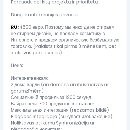
Parduodu dėl kitų projektų ir prioritetų.
Daugiau informacijos privačiai.
RU
:
4800 евро. Поэтому мы никогда не стираем,
не стираем дизайн, не продаем косметику в
Интернете и продаем органическую безбумажную
торговлю. (Palaists tikai pirms 3 mēnešiem, bet
ir aktīvas pardošanas)
Цена:
Интернетвейкалс
2 дома варди (arī domens arābusmaržas ar
garumzīmēm)
Социальный профиль за 1200 секунд
Вайрак нека 700 продуктов в каталоге
Максимальная интеграция (redzamas bildē)
Piegādes integrācija (выкупает изображение)
Noliktavas atlikumu Synhronizācija ar
piegadatāja ноликтаву