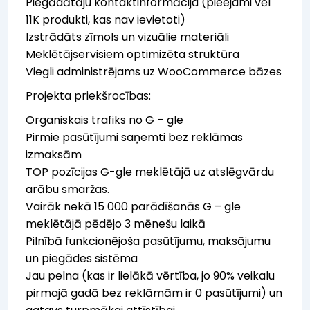
Piegādātāju kontaktinformācija (pieejami vēl
11K produkti, kas nav ievietoti)
Izstrādāts zīmols un vizuālie materiāli
Meklētājservisiem optimizēta struktūra
Viegli administrējams uz WooCommerce bāzes
Projekta priekšrocības:
Organiskais trafiks no G – gle
Pirmie pasūtījumi saņemti bez reklāmas
izmaksām
TOP pozīcijas G-gle meklētājā uz atslēgvārdu
arābu smaržas.
Vairāk nekā 15 000 parādīšanās G – gle
meklētājā pēdējo 3 mēnešu laikā
Pilnībā funkcionējoša pasūtījumu, maksājumu
un piegādes sistēma
Jau pelna (kas ir lielākā vērtība, jo 90% veikalu
pirmajā gadā bez reklāmām ir 0 pasūtījumi) un