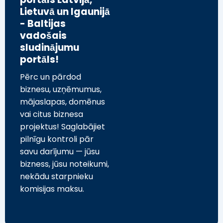
Lietuvā un Igaunijā
- Baltijas
vadošais
sludinājumu
portāls!
Pērc un pārdod
biznesu, uzņēmumus,
mājaslapas, domēnus
vai citus biznesa
projektus! Saglabājiet
pilnīgu kontroli pār
savu darījumu — jūsu
bizness, jūsu noteikumi,
nekādu starpnieku
komisijas maksu.