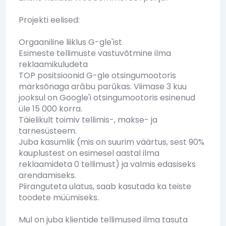
Projekti eelised:
Orgaaniline liiklus G-gle'ist
Esimeste tellimuste vastuvõtmine ilma
reklaamikuludeta
TOP positsioonid G-gle otsingumootoris
märksõnaga arābu parūkas. Viimase 3 kuu
jooksul on Google'i otsingumootoris esinenud
üle 15 000 korra.
Täielikult toimiv tellimis-, makse- ja
tarnesüsteem.
Juba kasumlik (mis on suurim väärtus, sest 90%
kauplustest on esimesel aastal ilma
reklaamideta 0 tellimust) ja valmis edasiseks
arendamiseks.
Piiranguteta ulatus, saab kasutada ka teiste
toodete müümiseks.
Mul on juba klientide tellimused ilma tasuta