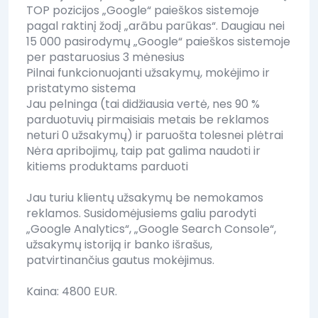
TOP pozicijos „Google“ paieškos sistemoje
pagal raktinį žodį „arābu parūkas“. Daugiau nei
15 000 pasirodymų „Google“ paieškos sistemoje
per pastaruosius 3 mėnesius
Pilnai funkcionuojanti užsakymų, mokėjimo ir
pristatymo sistema
Jau pelninga (tai didžiausia vertė, nes 90 %
parduotuvių pirmaisiais metais be reklamos
neturi 0 užsakymų) ir paruošta tolesnei plėtrai
Nėra apribojimų, taip pat galima naudoti ir
kitiems produktams parduoti
Jau turiu klientų užsakymų be nemokamos
reklamos. Susidomėjusiems galiu parodyti
„Google Analytics“, „Google Search Console“,
užsakymų istoriją ir banko išrašus,
patvirtinančius gautus mokėjimus.
Kaina: 4800 EUR.