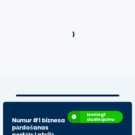
Jauns
Ieskaties!
Super piedāvājums! 🌶️
Biznesa pārdošana
,
Uzņēmumu un biznesa pārdošana
Pārdod Premium Āra Saunu Ražošanas
Uzņēmumu
450,000
€
Iesniegt
Numur #1 biznesa
sludinājumu
pārdošanas
portāls Latvijā,