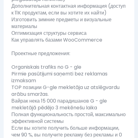
Дополнительная контактная информация (доступ
к 11K продуктам, если вы хотите их найти)
Изготовить зимние предметы и визуальные
материалы
Оптимизация структуры сервиса
Как управлять базами WooCommerce
Проектные предложения:
Organiskais trafiks no G - gle
Pirmie pasūtijumi saņemti bez reklamas
izmaksam
TOP позиции G-gle mekletāja uz atslēgvardu
arābu smaržas.
Вайрак нека 15 000 парадишанов G - gle
mekletājā pēdējo 3 mekēnešu laika
Полная функциональность простой, максимально
эффективной системы
Если вы хотите получить больше информации,
чем 90 %, вы получите рекламу без рекламы и 0