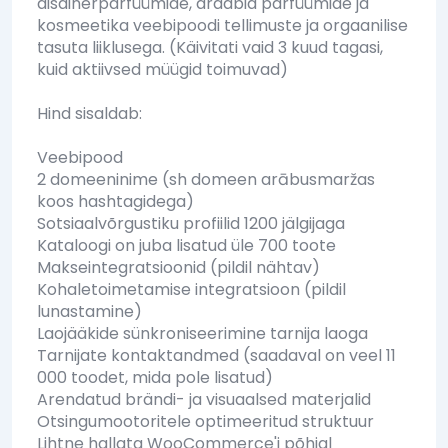
disainerparfüümide, araabia parfüümide ja
kosmeetika veebipoodi tellimuste ja orgaanilise
tasuta liiklusega. (Käivitati vaid 3 kuud tagasi,
kuid aktiivsed müügid toimuvad)
Hind sisaldab:
Veebipood
2 domeeninime (sh domeen arābusmaržas
koos hashtagidega)
Sotsiaalvõrgustiku profiilid 1200 jälgijaga
Kataloogi on juba lisatud üle 700 toote
Makseintegratsioonid (pildil nähtav)
Kohaletoimetamise integratsioon (pildil
lunastamine)
Laojääkide sünkroniseerimine tarnija laoga
Tarnijate kontaktandmed (saadaval on veel 11
000 toodet, mida pole lisatud)
Arendatud brändi- ja visuaalsed materjalid
Otsingumootoritele optimeeritud struktuur
Lihtne hallata WooCommerce'i põhjal