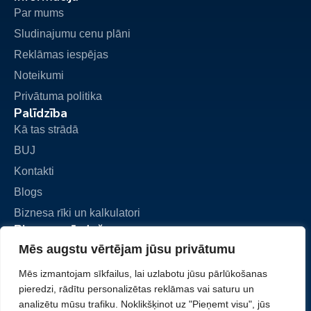
Par mums
Sludinajumu cenu plāni
Reklāmas iespējas
Noteikumi
Privātuma politika
Palīdzība
Kā tas strādā
BUJ
Kontakti
Blogs
Biznesa rīki un kalkulatori
Biznesa pārdošana
Pievienot sludinājumu
Mēs augstu vērtējam jūsu privātumu
Mani sludinājumi
Mēs izmantojam sīkfailus, lai uzlabotu jūsu pārlūkošanas
Mans konts
pieredzi, rādītu personalizētas reklāmas vai saturu un
analizētu mūsu trafiku. Noklikšķinot uz "Pieņemt visu", jūs