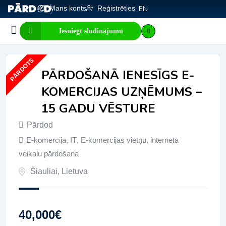
Mans konts
Reģistrēties
EN
Iesniegt sludinājumu
Biznesa pārdošana
E-komercija, IT
Visi sludinājumi
Biznesa vērtības kalkulators
Mājaslapas vērtības kalkulators
PĀRDOTS
PĀRDOŠANĀ IENESĪGS E-
KOMERCIJAS UZŅĒMUMS –
15 GADU VĒSTURE
Pārdod
E-komercija, IT
,
E-komercijas vietņu, interneta
veikalu pārdošana
Šiauliai
,
Lietuva
40,000
€