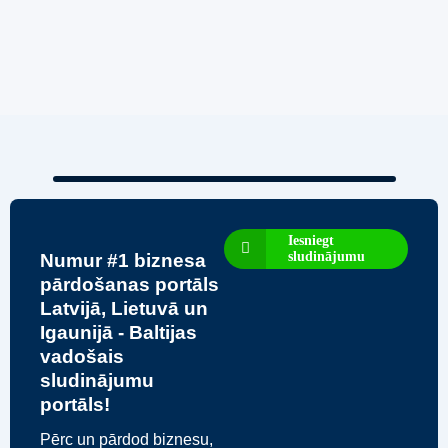
– Ievērojams Attīstības Potenciāls.
3,200,000
€
Iesniegt
sludinājumu
Numur #1 biznesa
pārdošanas portāls
Latvijā, Lietuvā un
Igaunijā - Baltijas
vadošais
sludinājumu
portāls!
Pērc un pārdod biznesu,