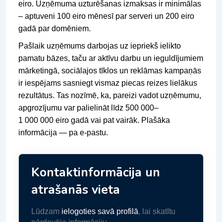
eiro. Uzņēmuma uzturēšanas izmaksas ir minimālas
– aptuveni 100 eiro mēnesī par serveri un 200 eiro
gadā par domēniem.
Pašlaik uzņēmums darbojas uz iepriekš ielikto
pamatu bāzes, taču ar aktīvu darbu un ieguldījumiem
mārketingā, sociālajos tīklos un reklāmas kampaņās
ir iespējams sasniegt vismaz piecas reizes lielākus
rezultātus. Tas nozīmē, ka, pareizi vadot uzņēmumu,
apgrozījumu var palielināt līdz 500 000–
1 000 000 eiro gadā vai pat vairāk. Plašāka
informācija — pa e-pastu.
Kontaktinformācija un
atrašanās vieta
Lūdzam
ielogoties savā profilā
, lai skatītu