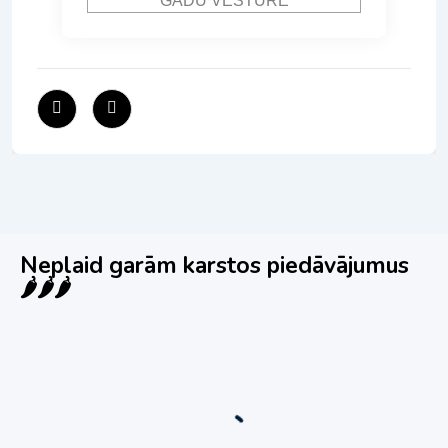
Neplaid garām karstos piedāvājumus
🌶️🌶️🌶️
Jauns
Ieskaties!
Super piedāvājums! 🌶️
Biznesa pārdošana
,
Uzņēmumu un biznesa pārdošana
80 Ha Daudzfunkcionāls Investīciju Īpašums-
Zivju Audzētava, Brīvdienu Mājas, Briežu Dārzs