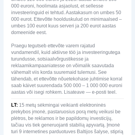
000 euroni, hoolimata asjaolust, et sellesse
investeeringuid ei tehtud. Aastakasum on umbes 50
000 eurot. Ettevõtte hoolduskulud on minimaalsed –
umbes 100 eurot kuus serveri ja 200 eurot aastas
domeenide eest.
Praegu tegutseb ettevõte varem rajatud
vundamendil, kuid aktiivse töö ja investeeringutega
turundusse, sotsiaalvõrgustikesse ja
reklaamikampaaniatesse on võimalik saavutada
vähemalt viis korda suuremaid tulemusi. See
tähendab, et ettevõtte nõuetekohase juhtimise korral
saab käivet suurendada 500 000 – 1 000 000 euroni
aastas või isegi rohkem. Lisateave — e-posti teel.
LT
:
15 metų sėkmingai veikianti elektroninės
prekybos įmonė, pastaruosius porą metų veikusi be
plėtros, be reklamos ir be papildomų investicijų,
tačiau vis tiek generuojanti stabilią apyvartą. Įmonė
turi 9 internetines parduotuves Baltijos šalyse, stiprią