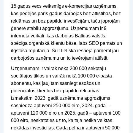
15 gadus vecs veiksmīgs e-komercijas uzņēmums,
kas pēdējos pāris gadus darbojas bez attīstības, bez
reklāmas un bez papildu investīcijām, taču joprojām
ģenerē stabilu apgrozījumu. Uzņēmumam ir 9
interneta veikali, kas darbojas Baltijas valstīs,
spēcīga organiskā klientu bāze, labs SEO pamats un
ilgstoša reputācija. Šī ir lieliska iespēja pārņemt jau
darbojošos uzņēmumu un to ievērojami attīstīt.
Uzņēmumam ir vairāk nekā 200 000 sekotāju
sociālajos tīklos un vairāk nekā 100 000 e-pasta
abonentu, kas ļauj tam sasniegt esošos un
potenciālos klientus bez papildu reklāmas
izmaksām. 2023. gadā uzņēmuma apgrozījums
sasniedza aptuveni 250 000 eiro, 2024. gadā –
aptuveni 120 000 eiro un 2025. gadā – aptuveni 100
000 eiro, neskatoties uz to, ka tajā netika veiktas
nekādas investīcijas. Gada peļņa ir aptuveni 50 000