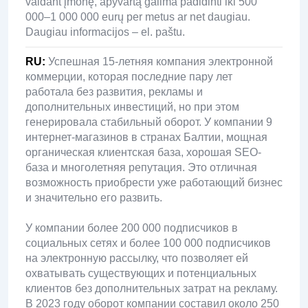
valdant įmonę, apyvartą galima padidinti iki 500
000–1 000 000 eurų per metus ar net daugiau.
Daugiau informacijos – el. paštu.
RU
:
Успешная 15-летняя компания электронной
коммерции, которая последние пару лет
работала без развития, рекламы и
дополнительных инвестиций, но при этом
генерировала стабильный оборот. У компании 9
интернет-магазинов в странах Балтии, мощная
органическая клиентская база, хорошая SEO-
база и многолетняя репутация. Это отличная
возможность приобрести уже работающий бизнес
и значительно его развить.
У компании более 200 000 подписчиков в
социальных сетях и более 100 000 подписчиков
на электронную рассылку, что позволяет ей
охватывать существующих и потенциальных
клиентов без дополнительных затрат на рекламу.
В 2023 году оборот компании составил около 250