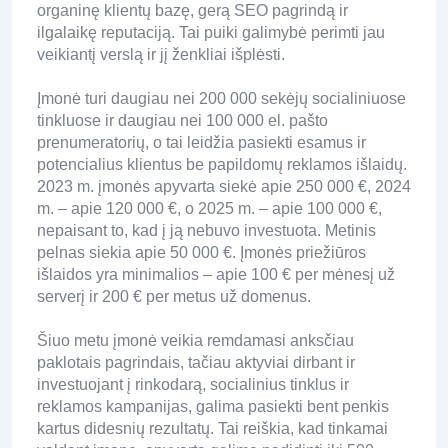
organinę klientų bazę, gerą SEO pagrindą ir
ilgalaikę reputaciją. Tai puiki galimybė perimti jau
veikiantį verslą ir jį ženkliai išplėsti.
Įmonė turi daugiau nei 200 000 sekėjų socialiniuose
tinkluose ir daugiau nei 100 000 el. pašto
prenumeratorių, o tai leidžia pasiekti esamus ir
potencialius klientus be papildomų reklamos išlaidų.
2023 m. įmonės apyvarta siekė apie 250 000 €, 2024
m. – apie 120 000 €, o 2025 m. – apie 100 000 €,
nepaisant to, kad į ją nebuvo investuota. Metinis
pelnas siekia apie 50 000 €. Įmonės priežiūros
išlaidos yra minimalios – apie 100 € per mėnesį už
serverį ir 200 € per metus už domenus.
Šiuo metu įmonė veikia remdamasi anksčiau
paklotais pagrindais, tačiau aktyviai dirbant ir
investuojant į rinkodarą, socialinius tinklus ir
reklamos kampanijas, galima pasiekti bent penkis
kartus didesnių rezultatų. Tai reiškia, kad tinkamai