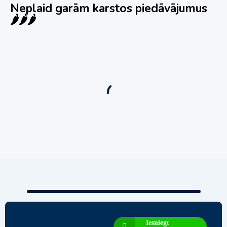
Neplaid garām karstos piedāvājumus
🌶️🌶️🌶️
Jauns
Ieskaties!
Super piedāvājums! 🌶️
Biznesa pārdošana
,
Uzņēmumu un biznesa pārdošana
80 Ha Daudzfunkcionāls Investīciju Īpašums-
Zivju Audzētava, Brīvdienu Mājas, Briežu Dārzs
– Ievērojams Attīstības Potenciāls.
3,200,000
€
Iesniegt