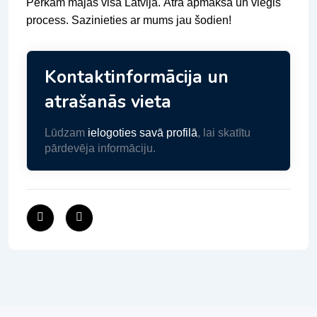
Pērkam mājas visā Latvijā. Ātra apmaksa un viegls
process. Sazinieties ar mums jau šodien!
Kontaktinformācija un
atrašanās vieta
Lūdzam
ielogoties savā profilā
, lai skatītu
pārdevēja informāciju.