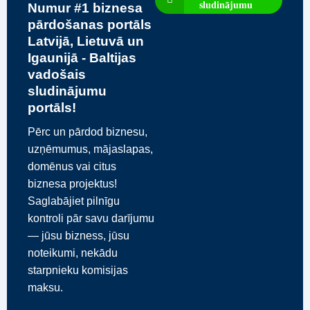
sludinājumu
Numur #1 biznesa
pārdošanas portāls
Latvijā, Lietuvā un
Igaunijā - Baltijas
vadošais
sludinājumu
portāls!
Pērc un pārdod biznesu,
uzņēmumus, mājaslapas,
domēnus vai citus
biznesa projektus!
Saglabājiet pilnīgu
kontroli pār savu darījumu
— jūsu bizness, jūsu
noteikumi, nekādu
starpnieku komisijas
maksu.