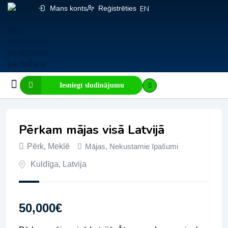
Mans konts
Reģistrēties
EN
Iesniegt sludinājumu
Biznesa pārdošana
E-komercija, IT
Visi sludinājumi
Biznesa vērtības kalkulators
Mājaslapas vērtības kalkulators
Pērkam mājas visā Latvijā
Pērk, Meklē
Mājas
,
Nekustamie īpašumi
Kuldīga
,
Latvija
50,000
€