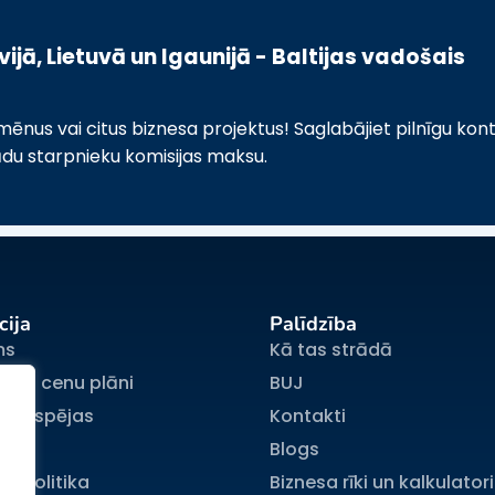
jā, Lietuvā un Igaunijā - Baltijas vadošais
us vai citus biznesa projektus! Saglabājiet pilnīgu kont
ādu starpnieku komisijas maksu.
cija
Palīdzība
ms
Kā tas strādā
jumu cenu plāni
BUJ
s iespējas
Kontakti
mi
Blogs
a politika
Biznesa rīki un kalkulatori