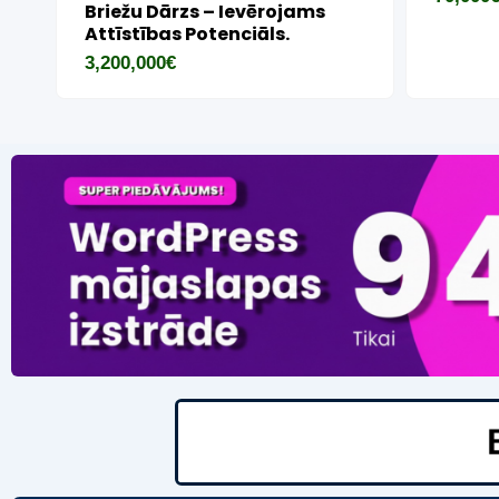
Utt. )
16,000
€