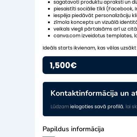
sagatavoti produktu apraksti un diz
piesaistīti sociālie tīkli (Facebook,
iespēja piedāvāt personalizāciju kl
zīmola koncepts un vizuālā identit
veikals viegli pārtaisāms arī uz ci
canva.com izveidotus templates, la
Ideāls starts ikvienam, kas vēlas uzsāk
1,500
€
Kontaktinformācija un a
Lūdzam
ielogoties savā profilā
, lai 
Papildus informācija