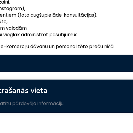
aini,
 Instagram),
ientiem (foto augšupielāde, konsultācijas),
āte,
tām valodām,
i vieglāk administrēt pasūtījumus.
t e-komerciju dāvanu un personalizēto preču nišā.
trašanās vieta
skatītu pārdevēja informāciju.