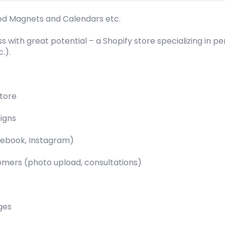
zed Magnets and Calendars etc.
with great potential – a Shopify store specializing in pe
.).
store
igns
cebook, Instagram)
tomers (photo upload, consultations)
ges