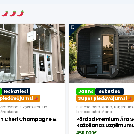
s
Jauns
Ieskaties!
Ieskaties!
Super piedāvājums!
Super piedāv
Biznesa pārdošana
,
Uzņēmuma
E-komercija, IT
,
E-ko
likvidācijas noliktavas un inventāra
interneta veikalu p
izpārdošana
Pārdošanā Ar
Veikals Angārs
Nišas Smaržu 
Smaržu Intern
30,000
€