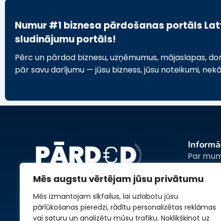
Numur #1 biznesa pārdošanas portāls Latvi
sludinājumu portāls!
Pērc un pārdod biznesu, uzņēmumus, mājaslapas, domēn
pār savu darījumu — jūsu bizness, jūsu noteikumi, nek
Informā
Par mu
Sludina
Mēs augstu vērtējam jūsu privātumu
Reklāma
Mēs izmantojam sīkfailus, lai uzlabotu jūsu
Noteiku
pārlūkošanas pieredzi, rādītu personalizētas reklāmas
Privātum
vai saturu un analizētu mūsu trafiku. Noklikšķinot uz