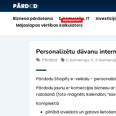
Biznesa pārdošana
E-komercija, IT
Investīcij
Mājaslapas vērtības kalkulators
Personalizētu dāvanu inter
Pārdod
E-komercija, IT
,
E-komercij
Pārdodu Shopify e-veikalu – personalizē
Pārdodu jaunu e-komercijas biznesu ar l
ražošanā (foto magnēti, kalendāri, “sav
Komplektā:
pilnībā izveidots un gatavs lietošan