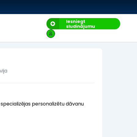
Iesniegt
sludinājumu
vija
s specializējas personalizētu dāvanu