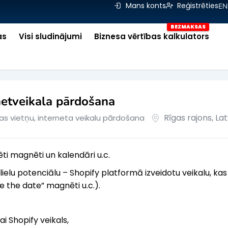
Mans konts
Reģistrēties
EN
as
Visi sludinājumi
Biznesa vērtības kalkulators
netveikala pārdošana
Rīgas rajons
,
Lat
as vietņu, interneta veikalu pārdošana
ti magnēti un kalendāri u.c.
ielu potenciālu – Shopify platformā izveidotu veikalu, ka
e the date” magnēti u.c.).
ai Shopify veikals,