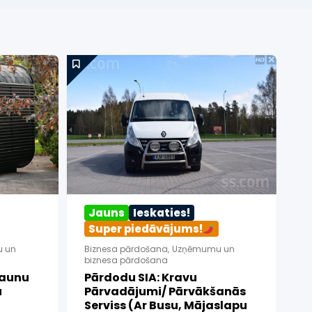
Ieskaties!
ājums!
Super piedāvājums!
mercijas vietņu,
Biznesa pārdošana
,
Uzņēmumu un
ārdošana
biznesa pārdošana
ābu Smaržu,
Vending Cukurvates
Un Dizaineru
45,000
€
etveikals