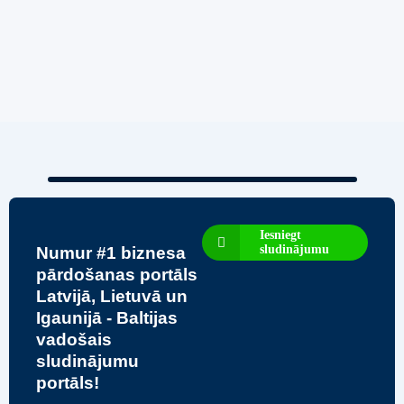
Iesniegt
sludinājumu
Numur #1 biznesa
pārdošanas portāls
Latvijā, Lietuvā un
Igaunijā - Baltijas
vadošais
sludinājumu
portāls!