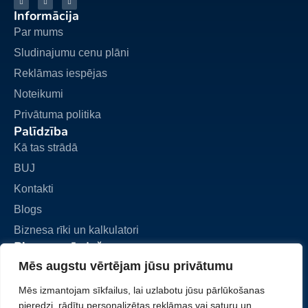
Informācija
Par mums
Sludinajumu cenu plāni
Reklāmas iespējas
Noteikumi
Privātuma politika
Palīdzība
Kā tas strādā
BUJ
Kontakti
Blogs
Biznesa rīki un kalkulatori
Biznesa pārdošana
Pievienot sludinājumu
Mēs augstu vērtējam jūsu privātumu
Mani sludinājumi
Mēs izmantojam sīkfailus, lai uzlabotu jūsu pārlūkošanas
Mans konts
pieredzi, rādītu personalizētas reklāmas vai saturu un