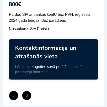
800
€
Pārdod SIA ar bankas kontU bez PVN, reģistrēts
2024.gada beigās. Bez parādiem.
Nosaukums SIA Portsia
Kontaktinformācija un
atrašanās vieta
Lūdzam
ielogoties savā profilā
, lai skatītu
pārdevēja informāciju.