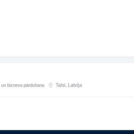
un biznesa pārdošana
Talsi
,
Latvija