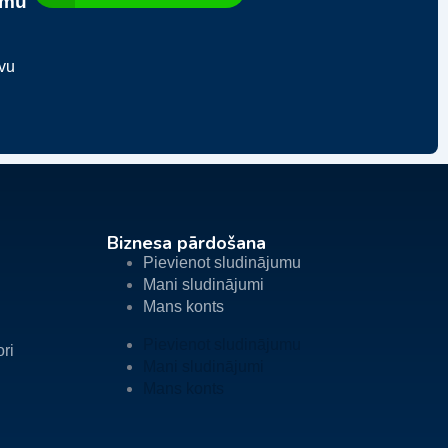
umu
avu
Biznesa pārdošana
Pievienot sludinājumu
Mani sludinājumi
Mans konts
Pievienot sludinājumu
ori
Mani sludinājumi
Mans konts