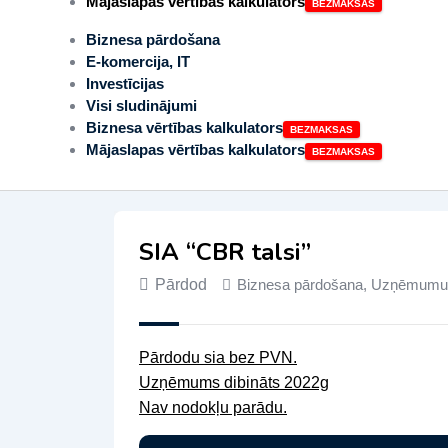
Mājaslapas vērtības kalkulators
Biznesa pārdošana
E-komercija, IT
Investīcijas
Visi sludinājumi
Biznesa vērtības kalkulators
Mājaslapas vērtības kalkulators
SIA “CBR talsi”
Pārdod
Biznesa pārdošana
,
Uzņēmumu 
Pārdodu sia bez PVN.
Uzņēmums dibināts 2022g
Nav nodokļu parādu.