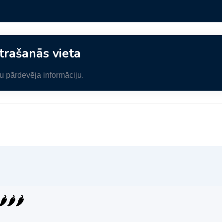
trašanās vieta
ītu pārdevēja informāciju.
️🌶️