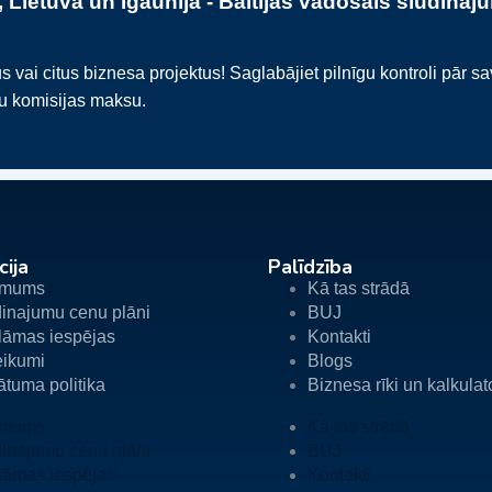
 Lietuvā un Igaunijā - Baltijas vadošais sludināj
i citus biznesa projektus! Saglabājiet pilnīgu kontroli pār s
ku komisijas maksu.
cija
Palīdzība
 mums
Kā tas strādā
inajumu cenu plāni
BUJ
lāmas iespējas
Kontakti
eikumi
Blogs
ātuma politika
Biznesa rīki un kalkulat
 mums
Kā tas strādā
inajumu cenu plāni
BUJ
lāmas iespējas
Kontakti