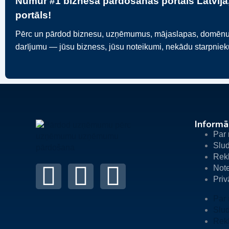
Numur #1 biznesa pārdošanas portāls Latvijā,
portāls!
Pērc un pārdod biznesu, uzņēmumus, mājaslapas, domēnus va
darījumu — jūsu bizness, jūsu noteikumi, nekādu starpnie
Informā
Par
Slud
Rek
Not
Priv
Par
Slud
Rek