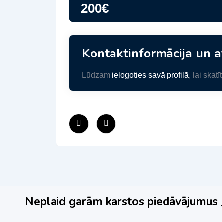
200
€
Kontaktinformācija un a
Lūdzam
ielogoties savā profilā
, lai skat
Neplaid garām karstos piedāvājumus 🌶️