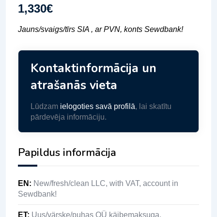
1,330
€
Jauns/svaigs/tīrs SIA , ar PVN, konts Sewdbank!
Kontaktinformācija un
atrašanās vieta
Lūdzam
ielogoties savā profilā
, lai skatītu
pārdevēja informāciju.
Papildus informācija
EN
:
New/fresh/clean LLC, with VAT, account in
Sewdbank!
ET
:
Uus/värske/puhas OÜ käibemaksuga,