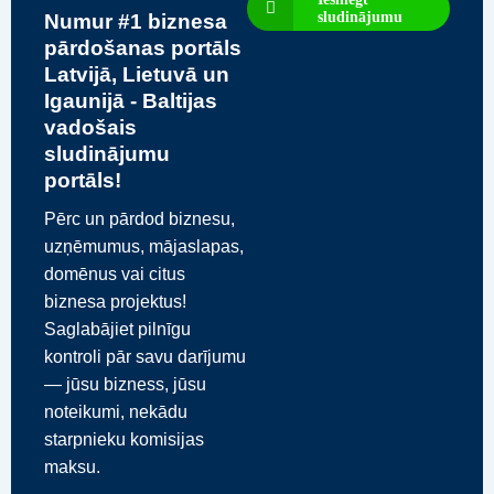
sludinājumu
Numur #1 biznesa
pārdošanas portāls
Latvijā, Lietuvā un
Igaunijā - Baltijas
vadošais
sludinājumu
portāls!
Pērc un pārdod biznesu,
uzņēmumus, mājaslapas,
domēnus vai citus
biznesa projektus!
Saglabājiet pilnīgu
kontroli pār savu darījumu
— jūsu bizness, jūsu
noteikumi, nekādu
starpnieku komisijas
maksu.