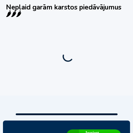
Neplaid garām karstos piedāvājumus
🌶️🌶️🌶️
Jauns
Ieskaties!
Super piedāvājums! 🌶️
Biznesa pārdošana
,
Uzņēmumu un biznesa pārdošana
80 Ha Daudzfunkcionāls Investīciju Īpašums-
Zivju Audzētava, Brīvdienu Mājas, Briežu Dārzs
– Ievērojams Attīstības Potenciāls.
3,200,000
€
Iesniegt