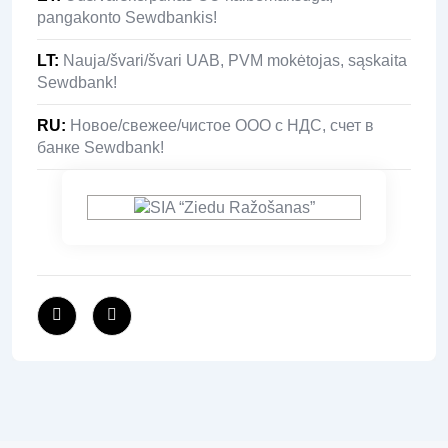
pangakonto Sewdbankis!
LT
:
Nauja/švari/švari UAB, PVM mokėtojas, sąskaita
Sewdbank!
RU
:
Новое/свежее/чистое ООО с НДС, счет в
банке Sewdbank!