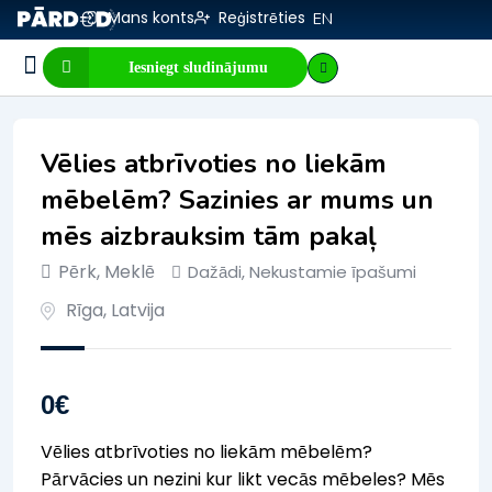
Mans konts
Reģistrēties
EN
Iesniegt sludinājumu
Biznesa pārdošana
E-komercija, IT
Visi sludinājumi
Biznesa vērtības kalkulators
Mājaslapas vērtības kalkulators
Vēlies atbrīvoties no liekām
mēbelēm? Sazinies ar mums un
mēs aizbrauksim tām pakaļ
Pērk, Meklē
Dažādi
,
Nekustamie īpašumi
Rīga
,
Latvija
0
€
Vēlies atbrīvoties no liekām mēbelēm?
Pārvācies un nezini kur likt vecās mēbeles? Mēs