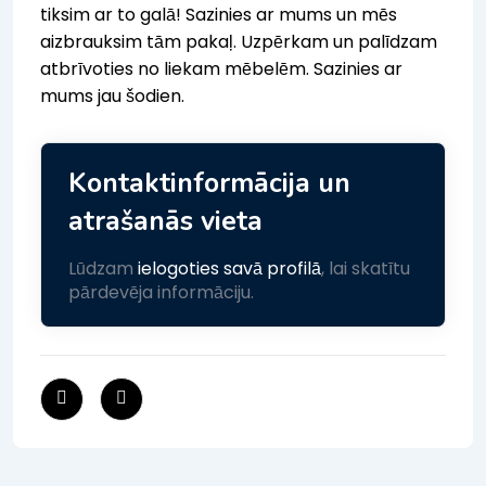
tiksim ar to galā! Sazinies ar mums un mēs
aizbrauksim tām pakaļ. Uzpērkam un palīdzam
atbrīvoties no liekam mēbelēm. Sazinies ar
mums jau šodien.
Kontaktinformācija un
atrašanās vieta
Lūdzam
ielogoties savā profilā
, lai skatītu
pārdevēja informāciju.