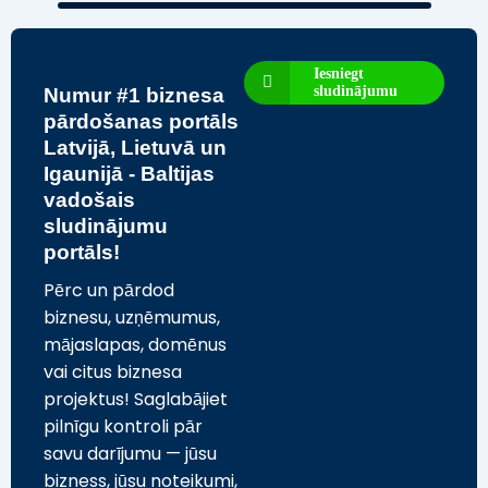
Iesniegt
sludinājumu
Numur #1 biznesa
pārdošanas portāls
Latvijā, Lietuvā un
Igaunijā - Baltijas
vadošais
sludinājumu
portāls!
Pērc un pārdod
biznesu, uzņēmumus,
mājaslapas, domēnus
vai citus biznesa
projektus! Saglabājiet
pilnīgu kontroli pār
savu darījumu — jūsu
bizness, jūsu noteikumi,