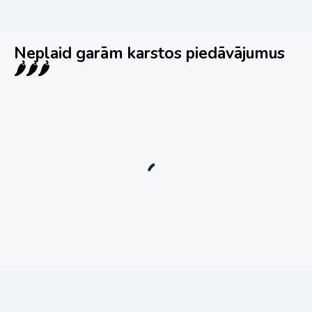
Neplaid garām karstos piedāvājumus
🌶️🌶️🌶️
Jauns
Ieskaties!
Super piedāvājums! 🌶️
Biznesa pārdošana
,
Uzņēmumu un biznesa pārdošana
80 Ha Daudzfunkcionāls Investīciju Īpašums-
Zivju Audzētava, Brīvdienu Mājas, Briežu Dārzs
– Ievērojams Attīstības Potenciāls.
3,200,000
€