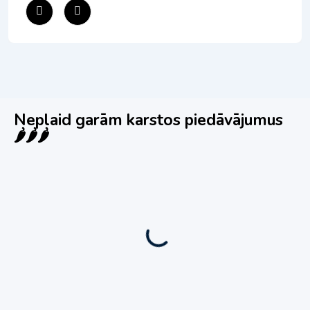
Neplaid garām karstos piedāvājumus
🌶️🌶️🌶️
Jauns
Ieskaties!
Super piedāvājums! 🌶️
Biznesa pārdošana
,
Uzņēmumu un biznesa pārdošana
80 Ha Daudzfunkcionāls Investīciju Īpašums-
Zivju Audzētava, Brīvdienu Mājas, Briežu Dārzs
– Ievērojams Attīstības Potenciāls.
3,200,000
€