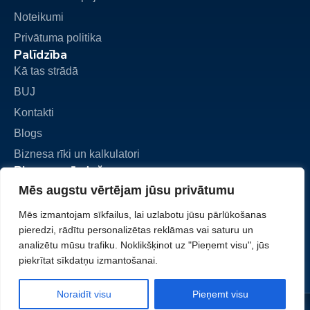
Noteikumi
Privātuma politika
Palīdzība
Kā tas strādā
BUJ
Kontakti
Blogs
Biznesa rīki un kalkulatori
Biznesa pārdošana
Pievienot sludinājumu
Mēs augstu vērtējam jūsu privātumu
Mani sludinājumi
Mēs izmantojam sīkfailus, lai uzlabotu jūsu pārlūkošanas
Mans konts
pieredzi, rādītu personalizētas reklāmas vai saturu un
analizētu mūsu trafiku. Noklikšķinot uz "Pieņemt visu", jūs
piekrītat sīkdatņu izmantošanai.
Noraidīt visu
Pieņemt visu
© www.pardoduznemumu.lv