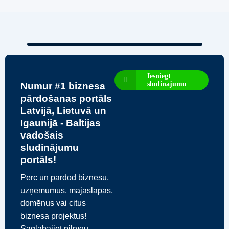
Iesniegt
sludinājumu
Numur #1 biznesa
pārdošanas portāls
Latvijā, Lietuvā un
Igaunijā - Baltijas
vadošais
sludinājumu
portāls!
Pērc un pārdod biznesu,
uzņēmumus, mājaslapas,
domēnus vai citus
biznesa projektus!
Saglabājiet pilnīgu