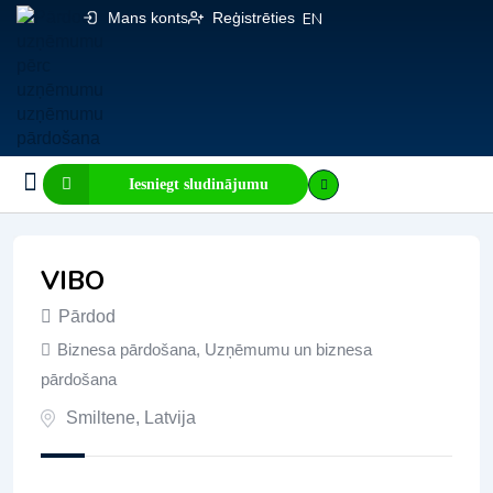
Mans konts
Reģistrēties
EN
Iesniegt sludinājumu
Biznesa pārdošana
E-komercija, IT
Visi sludinājumi
Biznesa vērtības kalkulators
Mājaslapas vērtības kalkulators
VIBO
Pārdod
Biznesa pārdošana
,
Uzņēmumu un biznesa
pārdošana
Smiltene
,
Latvija