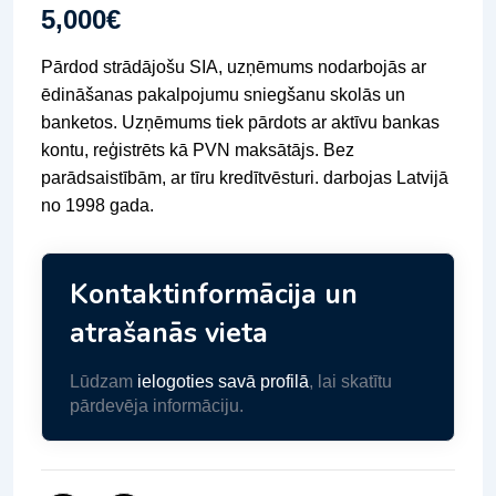
5,000
€
Pārdod strādājošu SIA, uzņēmums nodarbojās ar
ēdināšanas pakalpojumu sniegšanu skolās un
banketos. Uzņēmums tiek pārdots ar aktīvu bankas
kontu, reģistrēts kā PVN maksātājs. Bez
parādsaistībām, ar tīru kredītvēsturi. darbojas Latvijā
no 1998 gada.
Kontaktinformācija un
atrašanās vieta
Lūdzam
ielogoties savā profilā
, lai skatītu
pārdevēja informāciju.