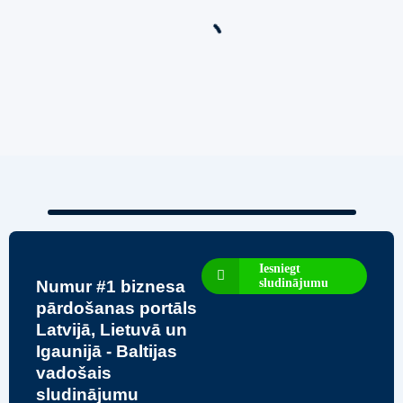
Biznesa pārdošana
,
Uzņēmumu un biznesa pārdošana
80 Ha Daudzfunkcionāls Investīciju Īpašums-
Zivju Audzētava, Brīvdienu Mājas, Briežu Dārzs
– Ievērojams Attīstības Potenciāls.
3,200,000
€
Iesniegt
sludinājumu
Numur #1 biznesa
pārdošanas portāls
Latvijā, Lietuvā un
Igaunijā - Baltijas
vadošais
sludinājumu