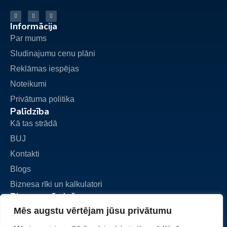
Informācija
Par mums
Sludinajumu cenu plāni
Reklāmas iespējas
Noteikumi
Privātuma politika
Palīdzība
Kā tas strādā
BUJ
Kontakti
Blogs
Biznesa rīki un kalkulatori
Biznesa pārdošana
Pievienot sludinājumu
Mēs augstu vērtējam jūsu privātumu
Mani sludinājumi