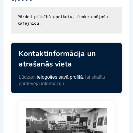
Pārdod pilnībā aprīkotu, funkcionējošu 
kafejnīcu.
Kontaktinformācija un
atrašanās vieta
Lūdzam
ielogoties savā profilā
, lai skatītu
pārdevēja informāciju.