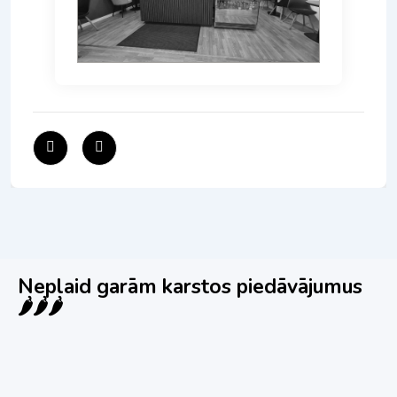
Neplaid garām karstos piedāvājumus
🌶️🌶️🌶️
Jauns
Ieskaties!
Super piedāvājums! 🌶️