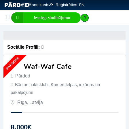
Mans konts
Reģistrēties
EN
Iesniegt sludinājumu
Biznesa pārdošana
E-komercija, IT
Visi sludinājumi
Biznesa vērtības kalkulators
Mājaslapas vērtības kalkulators
Sociālie Profili:
PĀRDOTS
Waf-Waf Cafe
Pārdod
Bāri un naktsklubi
,
Komerctelpas, iekārtas un
pakalpojumi
Rīga
,
Latvija
8,000
€