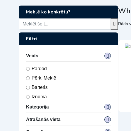
Whi
Meklē ko konkrētu?
Rāda v
Filtri
Veids
Pārdod
Pērk, Meklē
Barteris
Iznomā
Kategorija
Atrašanās vieta