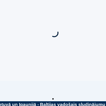
vājums! 🌶️
Super piedāvājums! 🌶️
ana
,
Uzņēmumu un biznesa
Biznesa pārdošana
,
Uzņēmumu un 
pārdošana
eri Champagne & Cakes
Pārdod Premium Āra Sau
Ražošanas Uzņēmumu
450,000
€
tuvā un Igaunijā - Baltijas vadošais sludinājumu 