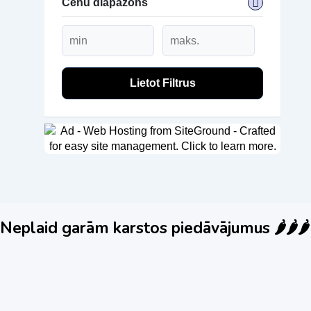
Cenu diapazons
Lietot Filtrus
Neplaid garām karstos piedāvājumus 🌶️🌶️🌶️
Jauns
Ieskaties!
Jauns
Iesk