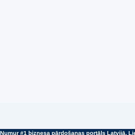
Super piedāvājums! 🌶️
Super piedā
Biznesa pārdošana
,
Uzņēmumu un biznesa
Biznesa pārdoš
pārdošana
pārdošana
80 Ha Daudzfunkcionāls Investīciju
Bar Mon Ch
Īpašums- Zivju Audzētava, Brīvdienu
70,000
€
Mājas, Briežu Dārzs – Ievērojams
Attīstības Potenciāls.
3,200,000
€
Numur #1 biznesa pārdošanas portāls Latvijā, Lie