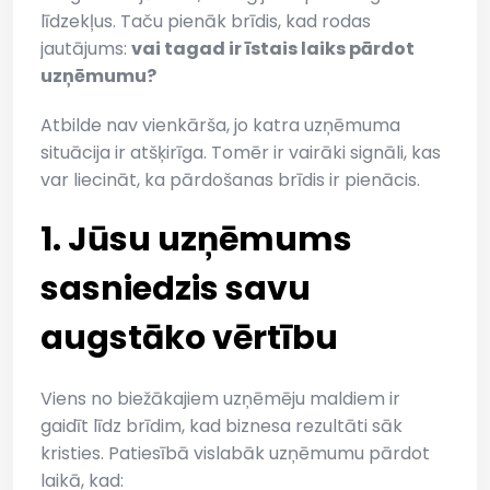
līdzekļus. Taču pienāk brīdis, kad rodas
jautājums:
vai tagad ir īstais laiks pārdot
uzņēmumu?
Atbilde nav vienkārša, jo katra uzņēmuma
situācija ir atšķirīga. Tomēr ir vairāki signāli, kas
var liecināt, ka pārdošanas brīdis ir pienācis.
1. Jūsu uzņēmums
sasniedzis savu
augstāko vērtību
Viens no biežākajiem uzņēmēju maldiem ir
gaidīt līdz brīdim, kad biznesa rezultāti sāk
kristies. Patiesībā vislabāk uzņēmumu pārdot
laikā, kad: