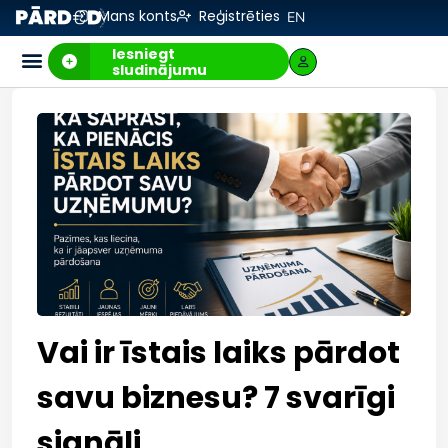
Mans konts
Reģistrēties
EN
Iesniegt
sludinājumu
Vai ir īstais laiks pārdot
savu biznesu? 7 svarīgi
signāli