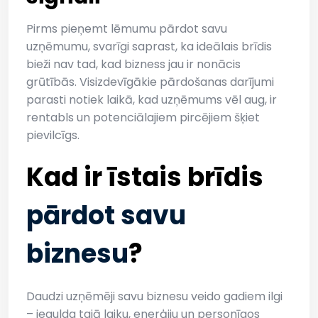
Pirms pieņemt lēmumu pārdot savu
uzņēmumu, svarīgi saprast, ka ideālais brīdis
bieži nav tad, kad bizness jau ir nonācis
grūtībās. Visizdevīgākie pārdošanas darījumi
parasti notiek laikā, kad uzņēmums vēl aug, ir
rentabls un potenciālajiem pircējiem šķiet
pievilcīgs.
Kad ir īstais brīdis
pārdot savu
biznesu
?
Daudzi uzņēmēji savu biznesu veido gadiem ilgi
– iegulda tajā laiku, enerģiju un personīgos