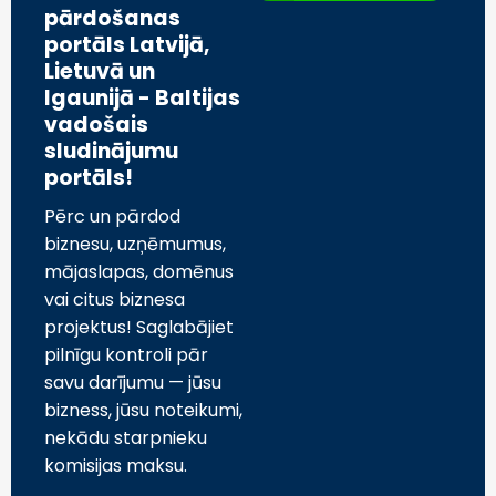
pārdošanas
portāls Latvijā,
Lietuvā un
Igaunijā - Baltijas
vadošais
sludinājumu
portāls!
Pērc un pārdod
biznesu, uzņēmumus,
mājaslapas, domēnus
vai citus biznesa
projektus! Saglabājiet
pilnīgu kontroli pār
savu darījumu — jūsu
bizness, jūsu noteikumi,
nekādu starpnieku
komisijas maksu.