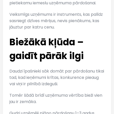
pietiekamu iemeslu uzņēmuma pārdošanai.
Veiksmīgs uzņēmums ir instruments, kas palīdz
sasniegt dzīves mērķus, nevis pienākums, kas
jāuztur par katru cenu.
Biežākā kļūda –
gaidīt pārāk ilgi
Daudzi īpašnieki sāk domāt par pārdošanu tikai
tad, kad ieņēmumi krītas, konkurence pieaug
vai viņi ir pilnībā izdeguši.
Tomēr šādā brīdī uzņēmuma vērtība bieži vien
jau ir zemāka.
Gudri uzņēmēji plāno pārdošanu 1–3 gadus