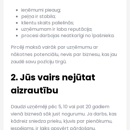
ieņēmumi pieaug;
peļņa ir stabila;
klientu skaits palielinās;
uzņēmumam ir laba reputācija;
procesi darbojas neatkarīgi no īpašnieka.
Pircēji maksā vairāk par uzņēmumu ar
nākotnes potenciālu, nevis par biznesu, kas jau
zaudē savu pozīciju tirgū.
2. Jūs vairs nejūtat
aizrautību
Daudzi uzņēmēji pēc 5, 10 vai pat 20 gadiem
vienā biznesā sāk just nogurumu. Ja darbs, kas
kādreiz sniedza prieku, kļuvis par pienākumu,
iespējams, ir laiks apsvērt pārdošanu.