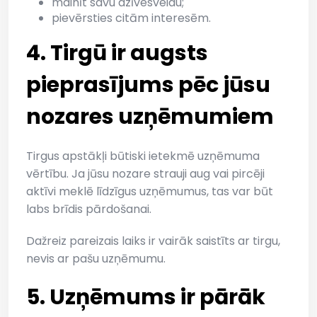
mainīt savu dzīvesveidu;
pievērsties citām interesēm.
4. Tirgū ir augsts
pieprasījums pēc jūsu
nozares uzņēmumiem
Tirgus apstākļi būtiski ietekmē uzņēmuma
vērtību. Ja jūsu nozare strauji aug vai pircēji
aktīvi meklē līdzīgus uzņēmumus, tas var būt
labs brīdis pārdošanai.
Dažreiz pareizais laiks ir vairāk saistīts ar tirgu,
nevis ar pašu uzņēmumu.
5. Uzņēmums ir pārāk