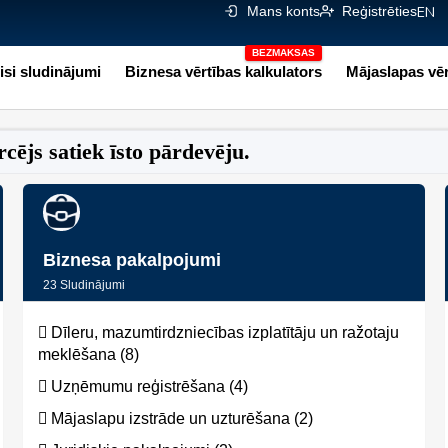
Mans konts
Reģistrēties
EN
isi sludinājumi
Biznesa vērtības kalkulators
Mājaslapas vēr
cējs satiek īsto pārdevēju.
Biznesa pakalpojumi
23
Sludinājumi
Dīleru, mazumtirdzniecības izplatītāju un ražotaju
meklēšana (8)
Uzņēmumu reģistrēšana (4)
Mājaslapu izstrāde un uzturēšana (2)