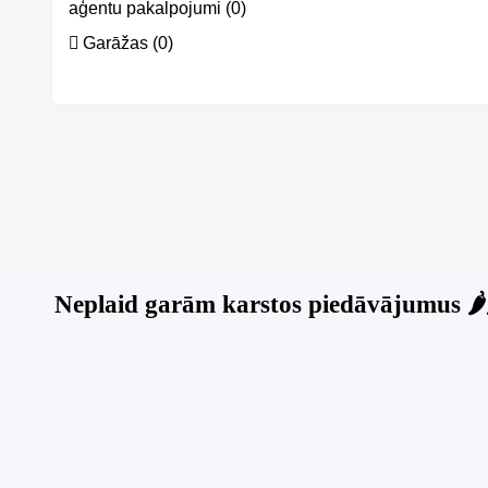
aģentu pakalpojumi (0)
Garāžas (0)
Neplaid garām karstos piedāvājumus 🌶️🌶
Jauns
Super p
Biznesa p
pārdošan