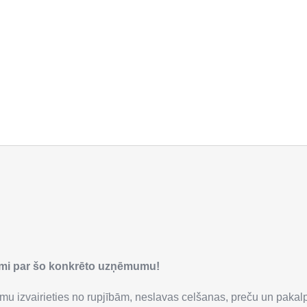
smi par šo konkrēto uzņēmumu!
mu izvairieties no rupjībām, neslavas celšanas, preču un paka