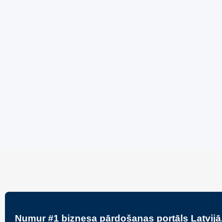
Jauns
Ieskaties!
Jauns
Super piedāvājums! 🌶️
Super p
Biznesa pārdošana
,
Uzņēmumu un biznesa
Biznesa p
pārdošana
pārdošan
80 Ha Daudzfunkcionāls
Bar Mo
Investīciju Īpašums- Zivju
Cakes
Audzētava, Brīvdienu Mājas,
70,000
Briežu Dārzs – Ievērojams
Attīstības Potenciāls.
3,200,000
€
Numur #1 biznesa pārdošanas portāls Latvijā,