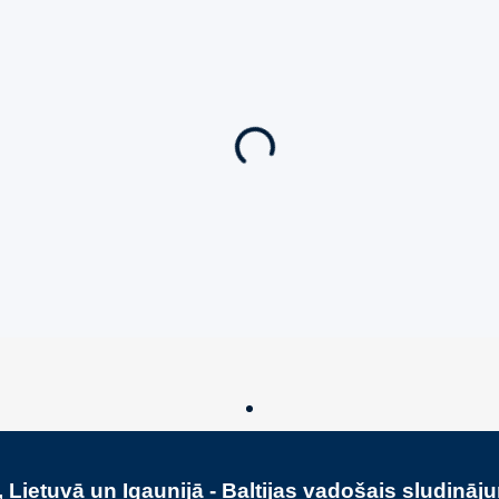
Ieskaties!
Jauns
Ieskaties!
iedāvājums! 🌶️
Super piedāvājums! 🌶️
ārdošana
,
Uzņēmumu un biznesa
Biznesa pārdošana
,
Uzņēmumu un 
a
pārdošana
n Cheri Champagne &
Pārdod Premium Āra Sa
Ražošanas Uzņēmumu
€
450,000
€
 Lietuvā un Igaunijā - Baltijas vadošais sludināj