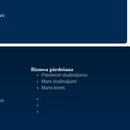
avu
Biznesa pārdošana
Pievienot sludinājumu
Mani sludinājumi
Mans konts
Pievienot sludinājumu
ori
Mani sludinājumi
Mans konts