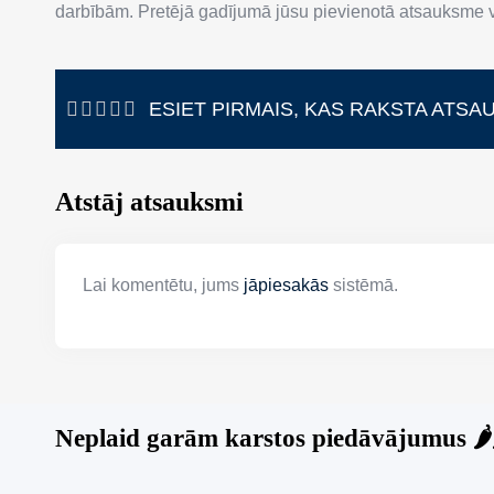
darbībām. Pretējā gadījumā jūsu pievienotā atsauksme va
ESIET PIRMAIS, KAS RAKSTA ATSA
Atstāj atsauksmi
Lai komentētu, jums
jāpiesakās
sistēmā.
Neplaid garām karstos piedāvājumus 🌶️🌶