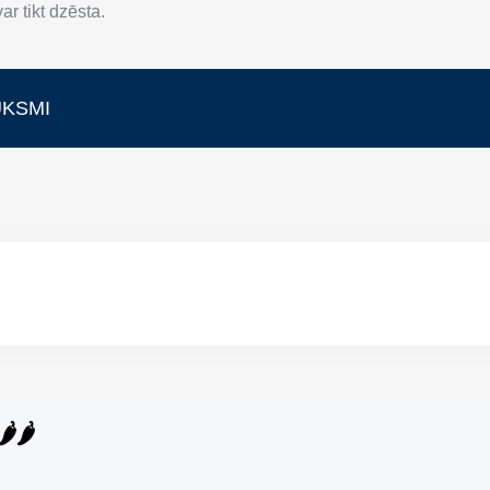
r tikt dzēsta.
UKSMI
️🌶️