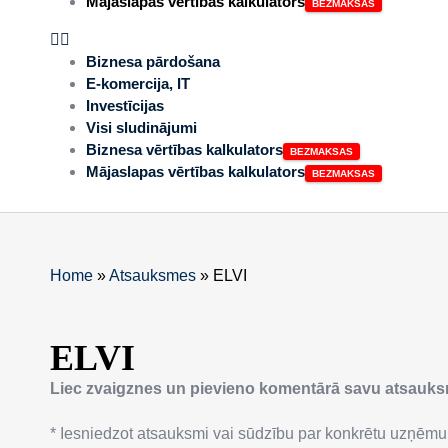
Mājaslapas vērtības kalkulators
Biznesa pārdošana
E-komercija, IT
Investīcijas
Visi sludinājumi
Biznesa vērtības kalkulators
Mājaslapas vērtības kalkulators
Home
»
Atsauksmes
»
ELVI
ELVI
Liec zvaigznes un pievieno komentārā savu atsauk
* Iesniedzot atsauksmi vai sūdzību par konkrētu uzņēmu