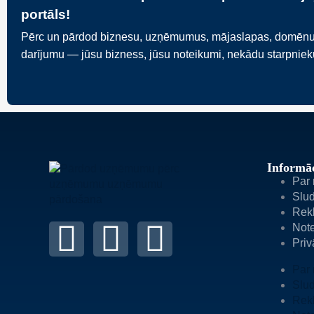
portāls!
Pērc un pārdod biznesu, uzņēmumus, mājaslapas, domēnus va
darījumu — jūsu bizness, jūsu noteikumi, nekādu starpnie
Informāc
Par
Slud
Rek
Not
Priv
Par
Slud
Rek