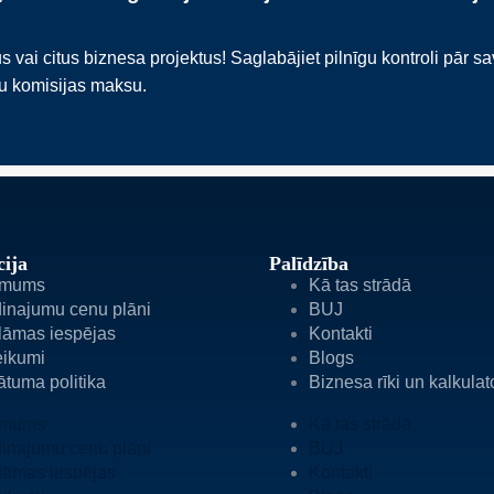
i citus biznesa projektus! Saglabājiet pilnīgu kontroli pār s
ku komisijas maksu.
ija
Palīdzība
 mums
Kā tas strādā
inajumu cenu plāni
BUJ
lāmas iespējas
Kontakti
eikumi
Blogs
ātuma politika
Biznesa rīki un kalkulat
 mums
Kā tas strādā
inajumu cenu plāni
BUJ
lāmas iespējas
Kontakti