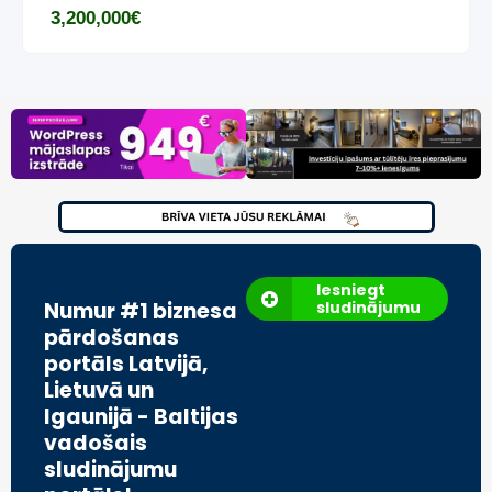
3,200,000
€
Iesniegt
Numur #1 biznesa
sludinājumu
pārdošanas
portāls Latvijā,
Lietuvā un
Igaunijā - Baltijas
vadošais
sludinājumu