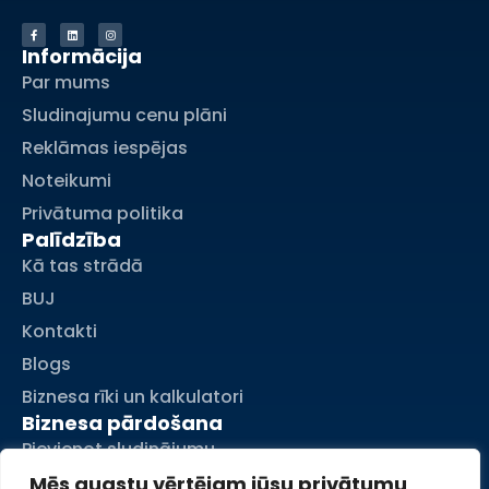
Informācija
Par mums
Sludinajumu cenu plāni
Reklāmas iespējas
Noteikumi
Privātuma politika
Palīdzība
Kā tas strādā
BUJ
Kontakti
Blogs
Biznesa rīki un kalkulatori
Biznesa pārdošana
Pievienot sludinājumu
Mani sludinājumi
Mēs augstu vērtējam jūsu privātumu