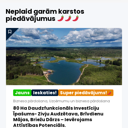
Neplaid garām karstos
piedāvājumus
Jauns
Ieskaties!
Super piedāvājums!
J
Biznesa pārdošana
,
Uzņēmumu un biznesa pārdošana
Bi
80 Ha Daudzfunkcionāls Investīciju
B
Īpašums- Zivju Audzētava, Brīvdienu
70
Mājas, Briežu Dārzs – Ievērojams
Attīstības Potenciāls.