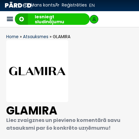
Mans konts
Reģistrēties
EN
Iesniegt
sludinājumu
Home
»
Atsauksmes
»
GLAMIRA
GLAMIRA
Liec zvaigznes un pievieno komentārā savu
atsauksmi par šo konkrēto uzņēmumu!