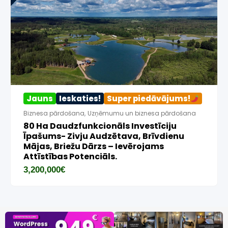
Jauns
Ieskaties!
Super piedāvājums!
Biznesa pārdošana
,
Uzņēmumu un biznesa pārdošana
80 Ha Daudzfunkcionāls Investīciju
Īpašums- Zivju Audzētava, Brīvdienu
Mājas, Briežu Dārzs – Ievērojams
Attīstības Potenciāls.
3,200,000
€