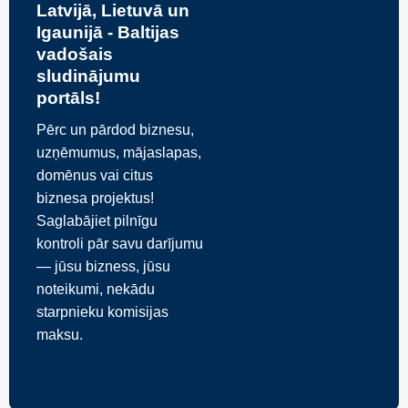
Latvijā, Lietuvā un
Igaunijā - Baltijas
vadošais
sludinājumu
portāls!
Pērc un pārdod biznesu,
uzņēmumus, mājaslapas,
domēnus vai citus
biznesa projektus!
Saglabājiet pilnīgu
kontroli pār savu darījumu
— jūsu bizness, jūsu
noteikumi, nekādu
starpnieku komisijas
maksu.