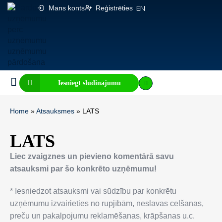
Mans konts
Reģistrēties
EN
Iesniegt sludinājumu
Biznesa pārdošana
E-komercija, IT
Visi sludinājumi
Biznesa vērtības kalkulators
Mājaslapas vērtības kalkulators
Home
»
Atsauksmes
»
LATS
LATS
Liec zvaigznes un pievieno komentārā savu
atsauksmi par šo konkrēto uzņēmumu!
* Iesniedzot atsauksmi vai sūdzību par konkrētu
uzņēmumu izvairieties no rupjībām, neslavas celšanas,
preču un pakalpojumu reklamēšanas, krāpšanas u.c.