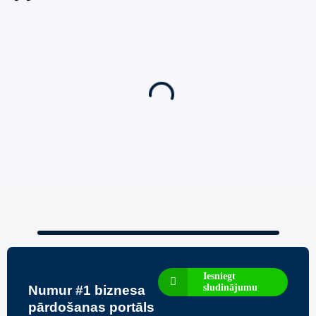
Jauns
Ieskaties!
Super piedāvājums! 🌶️
Biznesa pārdošana
,
Uzņēmumu un biznesa pārdošana
80 Ha Daudzfunkcionāls Investīciju Īpašums-
Zivju Audzētava, Brīvdienu Mājas, Briežu Dārzs
– Ievērojams Attīstības Potenciāls.
3,200,000
€
Iesniegt
sludinājumu
Numur #1 biznesa
pārdošanas portāls