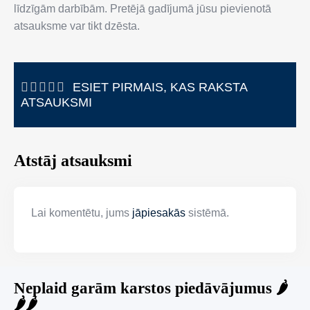
līdzīgām darbībām. Pretējā gadījumā jūsu pievienotā
atsauksme var tikt dzēsta.
ESIET PIRMAIS, KAS RAKSTA
ATSAUKSMI
Atstāj atsauksmi
Lai komentētu, jums
jāpiesakās
sistēmā.
Neplaid garām karstos piedāvājumus 🌶️
🌶️🌶️