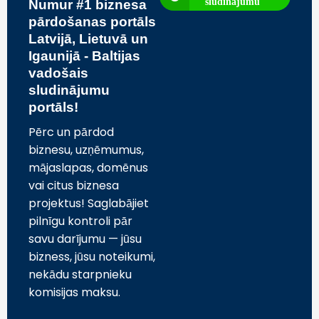
sludinājumu
Numur #1 biznesa
pārdošanas portāls
Latvijā, Lietuvā un
Igaunijā - Baltijas
vadošais
sludinājumu
portāls!
Pērc un pārdod
biznesu, uzņēmumus,
mājaslapas, domēnus
vai citus biznesa
projektus! Saglabājiet
pilnīgu kontroli pār
savu darījumu — jūsu
bizness, jūsu noteikumi,
nekādu starpnieku
komisijas maksu.