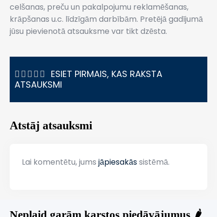
celšanas, preču un pakalpojumu reklamēšanas,
krāpšanas u.c. līdzīgām darbībām. Pretējā gadījumā
jūsu pievienotā atsauksme var tikt dzēsta.
ESIET PIRMAIS, KAS RAKSTA
ATSAUKSMI
Atstāj atsauksmi
Lai komentētu, jums
jāpiesakās
sistēmā.
Neplaid garām karstos piedāvājumus 🌶️