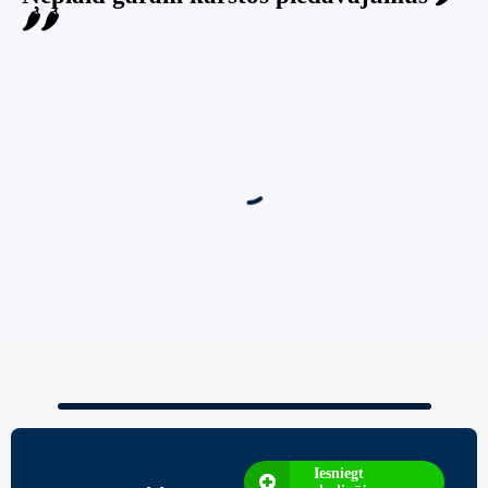
🌶️🌶️
Jauns
Ieskaties!
Super piedāvājums! 🌶️
Biznesa pārdošana
,
Uzņēmumu un biznesa pārdošana
80 Ha Daudzfunkcionāls Investīciju Īpašums-
Zivju Audzētava, Brīvdienu Mājas, Briežu Dārzs
– Ievērojams Attīstības Potenciāls.
3,200,000
€
Iesniegt