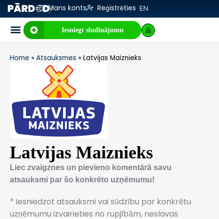
Mans konts
Reģistrēties
EN
Iesniegt sludinājumu
Biznesa pārdošana
E-komercija, IT
Visi sludinājumi
Biznesa vērtības kalkulators
Mājaslapas vērtības kalkulators
Home
»
Atsauksmes
»
Latvijas Maiznieks
Latvijas Maiznieks
Liec zvaigznes un pievieno komentārā savu
atsauksmi par šo konkrēto uzņēmumu!
* Iesniedzot atsauksmi vai sūdzību par konkrētu
uzņēmumu izvairieties no rupjībām, neslavas