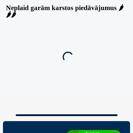
Neplaid garām karstos piedāvājumus 🌶️
🌶️🌶️
Jauns
Ieskaties!
Super piedāvājums! 🌶️
Biznesa pārdošana
,
Uzņēmumu un biznesa pārdošana
80 Ha Daudzfunkcionāls Investīciju Īpašums-
Zivju Audzētava, Brīvdienu Mājas, Briežu Dārzs
– Ievērojams Attīstības Potenciāls.
3,200,000
€