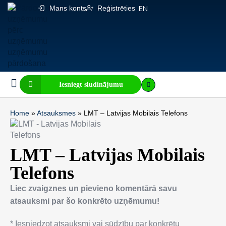
Mans konts
Reģistrēties
EN
Iesniegt sludinājumu
Biznesa pārdošana
E-komercija, IT
Visi sludinājumi
Biznesa vērtības kalkulators
Mājaslapas vērtības kalkulators
Home
»
Atsauksmes
»
LMT – Latvijas Mobilais Telefons
LMT – Latvijas Mobilais
Telefons
Liec zvaigznes un pievieno komentārā savu
atsauksmi par šo konkrēto uzņēmumu!
* Iesniedzot atsauksmi vai sūdzību par konkrētu