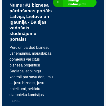
Iesniegt
sludinājumu
Numur #1 biznesa
pārdošanas portāls
Latvijā, Lietuvā un
Igaunijā - Baltijas
vadošais
sludinājumu
portāls!
Pērc un pārdod biznesu,
uzņēmumus, mājaslapas,
domēnus vai citus
biznesa projektus!
Saglabājiet pilnīgu
kontroli pār savu darījumu
— jūsu bizness, jūsu
noteikumi, nekādu
starpnieku komisijas
maksu.