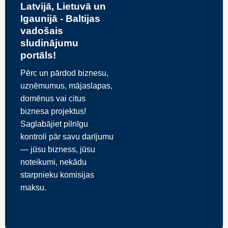
Latvijā, Lietuvā un
Igaunijā - Baltijas
vadošais
sludinājumu
portāls!
Pērc un pārdod biznesu,
uzņēmumus, mājaslapas,
domēnus vai citus
biznesa projektus!
Saglabājiet pilnīgu
kontroli pār savu darījumu
— jūsu bizness, jūsu
noteikumi, nekādu
starpnieku komisijas
maksu.