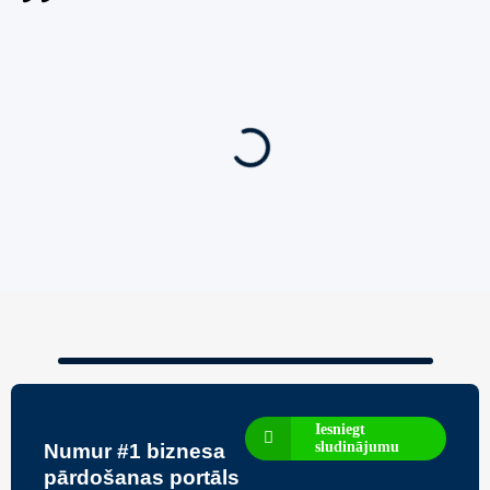
Jauns
Ieskaties!
Super piedāvājums! 🌶️
Biznesa pārdošana
,
Uzņēmumu un biznesa pārdošana
Pārdod Premium Āra Saunu Ražošanas
Uzņēmumu
450,000
€
Iesniegt
sludinājumu
Numur #1 biznesa
pārdošanas portāls