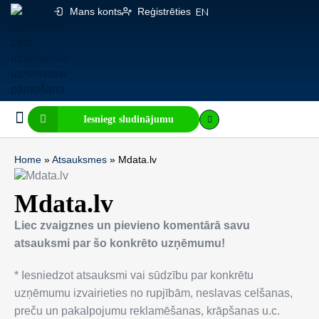
Mans konts
Reģistrēties
EN
Iesniegt sludinājumu
Biznesa pārdošana
E-komercija, IT
Visi sludinājumi
Biznesa vērtības kalkulators
Mājaslapas vērtības kalkulators
Home
»
Atsauksmes
»
Mdata.lv
Mdata.lv
Liec zvaigznes un pievieno komentārā savu
atsauksmi par šo konkrēto uzņēmumu!
* Iesniedzot atsauksmi vai sūdzību par konkrētu
uzņēmumu izvairieties no rupjībām, neslavas celšanas,
preču un pakalpojumu reklamēšanas, krāpšanas u.c.