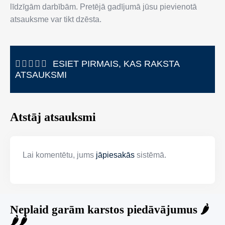
līdzīgām darbībām. Pretējā gadījumā jūsu pievienotā
atsauksme var tikt dzēsta.
ESIET PIRMAIS, KAS RAKSTA
ATSAUKSMI
Atstāj atsauksmi
Lai komentētu, jums
jāpiesakās
sistēmā.
Neplaid garām karstos piedāvājumus 🌶️
🌶️🌶️