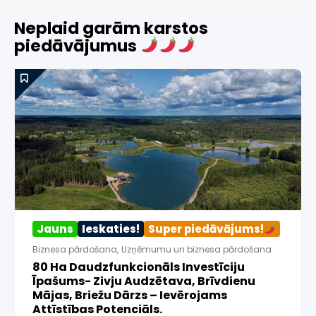
Neplaid garām karstos
piedāvājumus
Jauns
Ieskaties!
Super piedāvājums!
Biznesa pārdošana
,
Uzņēmumu un biznesa pārdošana
80 Ha Daudzfunkcionāls Investīciju
Īpašums- Zivju Audzētava, Brīvdienu
Mājas, Briežu Dārzs – Ievērojams
Attīstības Potenciāls.