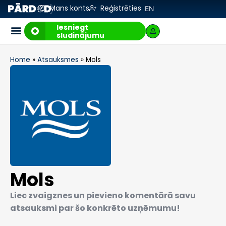
Mans konts
Reģistrēties
EN
Iesniegt
sludinājumu
Home
»
Atsauksmes
»
Mols
Mols
Liec zvaigznes un pievieno komentārā savu
atsauksmi par šo konkrēto uzņēmumu!