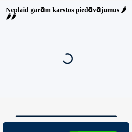
Neplaid garām karstos piedāvājumus 🌶️
🌶️🌶️
Jauns
Ieskaties!
Super piedāvājums! 🌶️
Biznesa pārdošana
,
Uzņēmumu un biznesa pārdošana
80 Ha Daudzfunkcionāls Investīciju Īpašums-
Zivju Audzētava, Brīvdienu Mājas, Briežu
Dārzs – Ievērojams Attīstības Potenciāls.
3,200,000
€