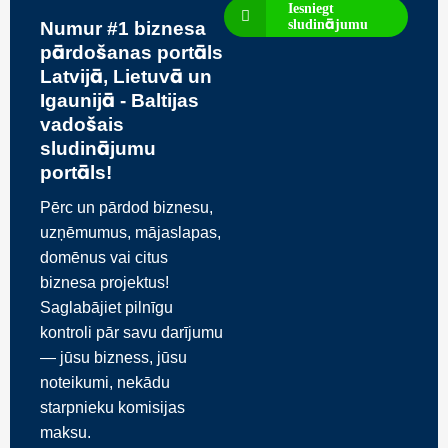
Iesniegt
sludinājumu
Numur #1 biznesa
pārdošanas portāls
Latvijā, Lietuvā un
Igaunijā - Baltijas
vadošais
sludinājumu
portāls!
Pērc un pārdod biznesu,
uzņēmumus, mājaslapas,
domēnus vai citus
biznesa projektus!
Saglabājiet pilnīgu
kontroli pār savu darījumu
— jūsu bizness, jūsu
noteikumi, nekādu
starpnieku komisijas
maksu.