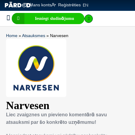
Mans konts
Reģistrēties
EN
Iesniegt sludinājumu
Biznesa pārdošana
E-komercija, IT
Visi sludinājumi
Biznesa vērtības kalkulators
Mājaslapas vērtības kalkulators
Home
»
Atsauksmes
»
Narvesen
Narvesen
Liec zvaigznes un pievieno komentārā savu
atsauksmi par šo konkrēto uzņēmumu!