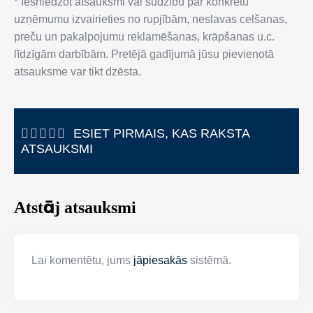
* Iesniedzot atsauksmi vai sūdzību par konkrētu
uzņēmumu izvairieties no rupjībām, neslavas celšanas,
preču un pakalpojumu reklamēšanas, krāpšanas u.c.
līdzīgām darbībām. Pretējā gadījumā jūsu pievienotā
atsauksme var tikt dzēsta.
ESIET PIRMAIS, KAS RAKSTA
ATSAUKSMI
Atstāj atsauksmi
Lai komentētu, jums
jāpiesakās
sistēmā.