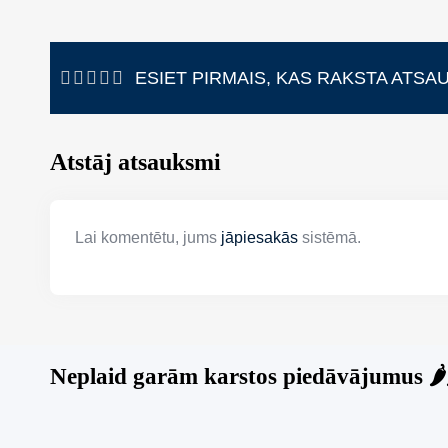
ESIET PIRMAIS, KAS RAKSTA ATSA
Atstāj atsauksmi
Lai komentētu, jums
jāpiesakās
sistēmā.
Neplaid garām karstos piedāvājumus 🌶️🌶