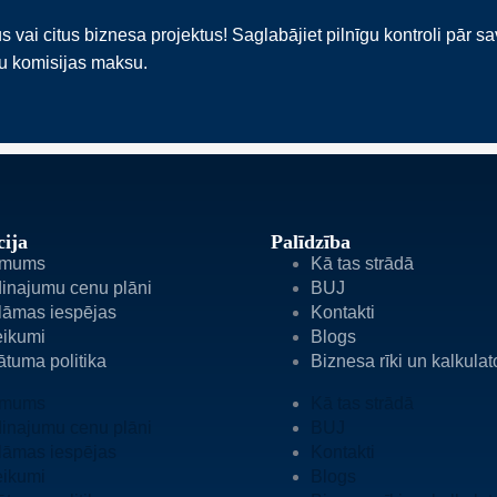
i citus biznesa projektus! Saglabājiet pilnīgu kontroli pār s
ku komisijas maksu.
ija
Palīdzība
 mums
Kā tas strādā
inajumu cenu plāni
BUJ
lāmas iespējas
Kontakti
eikumi
Blogs
ātuma politika
Biznesa rīki un kalkulat
 mums
Kā tas strādā
inajumu cenu plāni
BUJ
lāmas iespējas
Kontakti
eikumi
Blogs