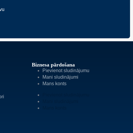
avu
Biznesa pārdošana
Pievienot sludinājumu
Mani sludinājumi
Mans konts
Pievienot sludinājumu
ori
Mani sludinājumi
Mans konts