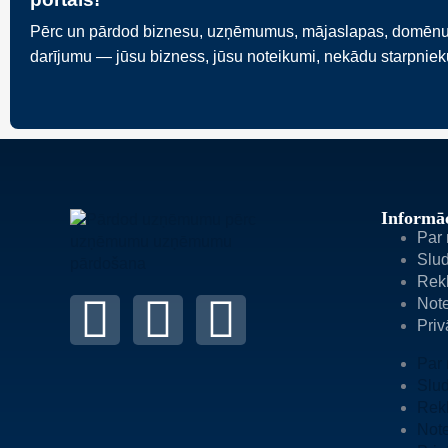
Pērc un pārdod biznesu, uzņēmumus, mājaslapas, domēnus va
darījumu — jūsu bizness, jūsu noteikumi, nekādu starpnie
Informāc
Par
Slud
Rek
Not
Priv
Par
Slud
Rek
Not