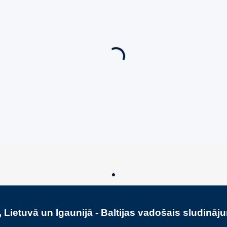
Ieskaties!
Jauns
Ieskaties!
iedāvājums! 🌶️
Super piedāvājums! 🌶️
ārdošana
,
Uzņēmumu un biznesa
Biznesa pārdošana
,
Uzņēmumu un 
a
pārdošana
n Cheri Champagne &
Pārdod Premium Āra Sa
Ražošanas Uzņēmumu
€
450,000
€
 Lietuvā un Igaunijā - Baltijas vadošais sludināj