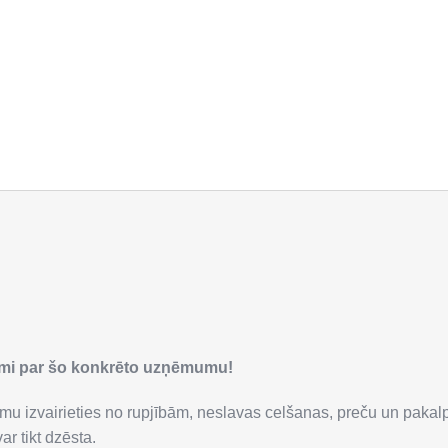
smi par šo konkrēto uzņēmumu!
mu izvairieties no rupjībām, neslavas celšanas, preču un paka
r tikt dzēsta.