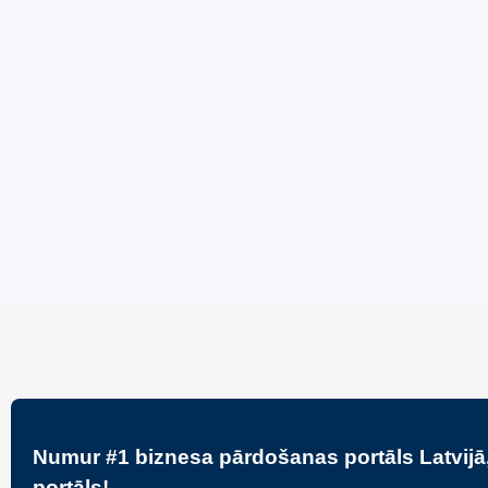
Jauns
Ieskaties!
Jauns
Super piedāvājums! 🌶️
Super p
Biznesa pārdošana
,
Uzņēmumu un biznesa
Biznesa p
pārdošana
pārdošan
80 Ha Daudzfunkcionāls
Bar Mo
Investīciju Īpašums- Zivju
Cakes
Audzētava, Brīvdienu Mājas,
70,000
Briežu Dārzs – Ievērojams
Attīstības Potenciāls.
3,200,000
€
Numur #1 biznesa pārdošanas portāls Latvijā,
portāls!