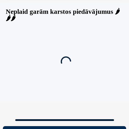
Neplaid garām karstos piedāvājumus 🌶️
🌶️🌶️
Jauns
Ieskaties!
Super piedāvājums! 🌶️
Biznesa pārdošana
,
Uzņēmumu un biznesa pārdošana
80 Ha Daudzfunkcionāls Investīciju Īpašums-
Zivju Audzētava, Brīvdienu Mājas, Briežu Dārzs
– Ievērojams Attīstības Potenciāls.
3,200,000
€