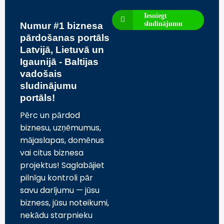
Iesniegt
sludinājumu
Numur #1 biznesa
pārdošanas portāls
Latvijā, Lietuvā un
Igaunijā - Baltijas
vadošais
sludinājumu
portāls!
Pērc un pārdod
biznesu, uzņēmumus,
mājaslapas, domēnus
vai citus biznesa
projektus! Saglabājiet
pilnīgu kontroli pār
savu darījumu — jūsu
bizness, jūsu noteikumi,
nekādu starpnieku