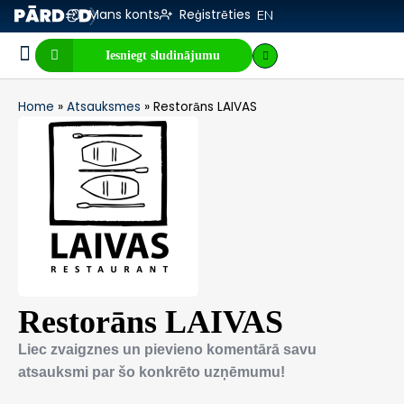
Mans konts
Reģistrēties
EN
Iesniegt sludinājumu
Biznesa pārdošana
E-komercija, IT
Visi sludinājumi
Biznesa vērtības kalkulators
Mājaslapas vērtības kalkulators
Home
»
Atsauksmes
»
Restorāns LAIVAS
Restorāns LAIVAS
Liec zvaigznes un pievieno komentārā savu
atsauksmi par šo konkrēto uzņēmumu!