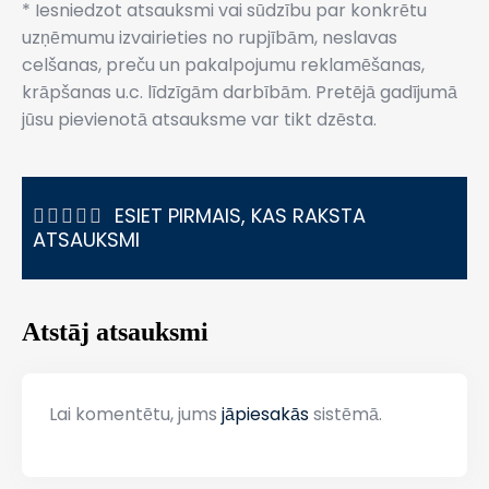
* Iesniedzot atsauksmi vai sūdzību par konkrētu
uzņēmumu izvairieties no rupjībām, neslavas
celšanas, preču un pakalpojumu reklamēšanas,
krāpšanas u.c. līdzīgām darbībām. Pretējā gadījumā
jūsu pievienotā atsauksme var tikt dzēsta.
ESIET PIRMAIS, KAS RAKSTA
ATSAUKSMI
Atstāj atsauksmi
Lai komentētu, jums
jāpiesakās
sistēmā.