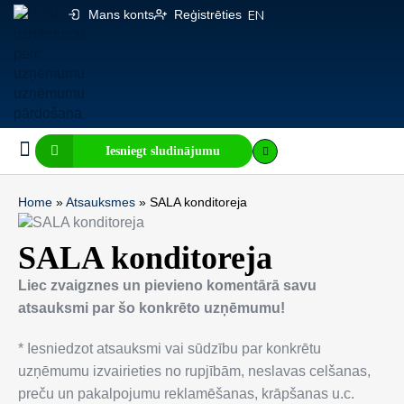
Mans konts
Reģistrēties
EN
Iesniegt sludinājumu
Biznesa pārdošana
E-komercija, IT
Visi sludinājumi
Biznesa vērtības kalkulators
Mājaslapas vērtības kalkulators
Home
»
Atsauksmes
»
SALA konditoreja
SALA konditoreja
Liec zvaigznes un pievieno komentārā savu
atsauksmi par šo konkrēto uzņēmumu!
* Iesniedzot atsauksmi vai sūdzību par konkrētu
uzņēmumu izvairieties no rupjībām, neslavas celšanas,
preču un pakalpojumu reklamēšanas, krāpšanas u.c.