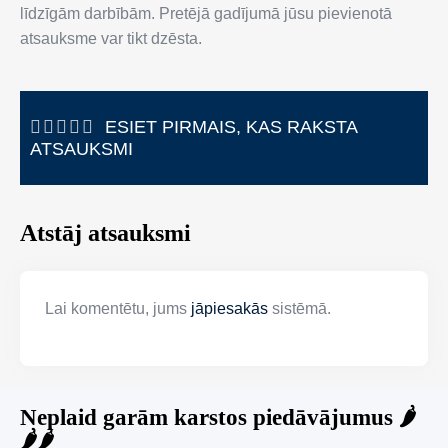
līdzīgām darbībām. Pretējā gadījumā jūsu pievienotā
atsauksme var tikt dzēsta.
ESIET PIRMAIS, KAS RAKSTA
ATSAUKSMI
Atstāj atsauksmi
Lai komentētu, jums
jāpiesakās
sistēmā.
Neplaid garām karstos piedāvājumus 🌶️
🌶️🌶️