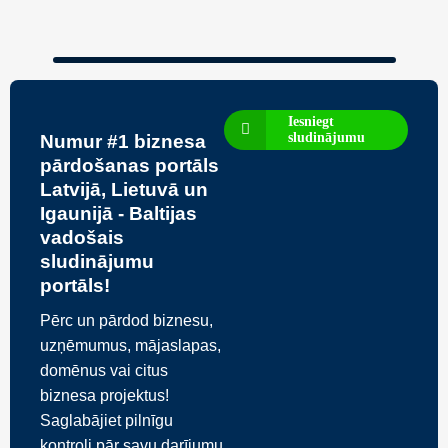
Iesniegt
sludinājumu
Numur #1 biznesa
pārdošanas portāls
Latvijā, Lietuvā un
Igaunijā - Baltijas
vadošais
sludinājumu
portāls!
Pērc un pārdod biznesu,
uzņēmumus, mājaslapas,
domēnus vai citus
biznesa projektus!
Saglabājiet pilnīgu
kontroli pār savu darījumu