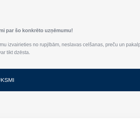
smi par šo konkrēto uzņēmumu!
mu izvairieties no rupjībām, neslavas celšanas, preču un paka
r tikt dzēsta.
UKSMI