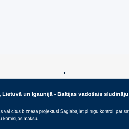
n Cheri Champagne &
Pārdod Premium Āra Sa
Ražošanas Uzņēmumu
€
450,000
€
 Lietuvā un Igaunijā - Baltijas vadošais sludināj
i citus biznesa projektus! Saglabājiet pilnīgu kontroli pār s
ku komisijas maksu.