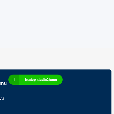
unu
Iesniegt sludinājumu
umu
avu