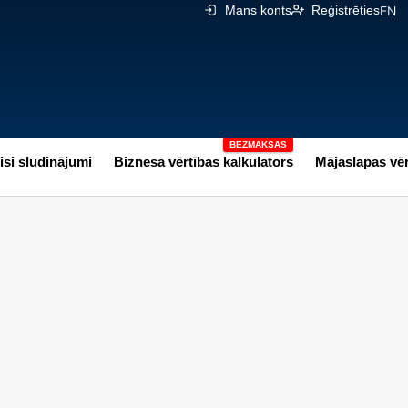
Mans konts
Reģistrēties
EN
isi sludinājumi
Biznesa vērtības kalkulators
Mājaslapas vēr