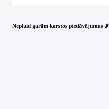
Neplaid garām karstos piedāvājumus 🌶️🌶
Jauns
Ieskaties!
Jauns
Super piedāvājums! 🌶️
Super p
Biznesa pārdošana
,
Uzņēmumu un biznesa
Biznesa p
pārdošana
pārdošan