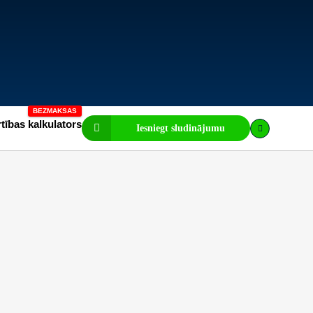
tības kalkulators
Iesniegt sludinājumu