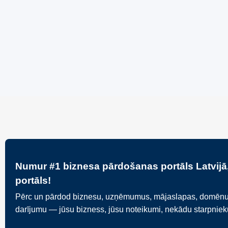
80 Ha Daudzfunkcionāls
Bar Mo
Investīciju Īpašums- Zivju
Cakes
Audzētava, Brīvdienu Mājas,
70,000
Briežu Dārzs – Ievērojams
Attīstības Potenciāls.
3,200,000
€
Numur #1 biznesa pārdošanas portāls Latvijā,
portāls!
Pērc un pārdod biznesu, uzņēmumus, mājaslapas, domēnus va
darījumu — jūsu bizness, jūsu noteikumi, nekādu starpnie