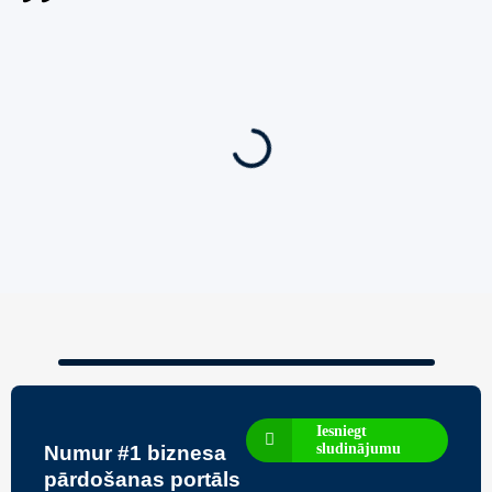
Jauns
Ieskaties!
Super piedāvājums! 🌶️
Biznesa pārdošana
,
Uzņēmumu un biznesa pārdošana
80 Ha Daudzfunkcionāls Investīciju Īpašums-
Zivju Audzētava, Brīvdienu Mājas, Briežu Dārzs
– Ievērojams Attīstības Potenciāls.
3,200,000
€
Iesniegt
sludinājumu
Numur #1 biznesa
pārdošanas portāls