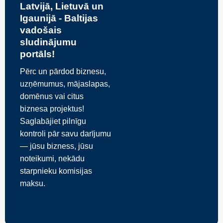
Latvijā, Lietuvā un
Igaunijā - Baltijas
vadošais
sludinājumu
portāls!
Pērc un pārdod biznesu,
uzņēmumus, mājaslapas,
domēnus vai citus
biznesa projektus!
Saglabājiet pilnīgu
kontroli pār savu darījumu
— jūsu bizness, jūsu
noteikumi, nekādu
starpnieku komisijas
maksu.