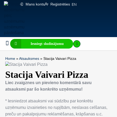
Mans konts
Reģistrēties
EN
Iesniegt sludinājumu
Biznesa pārdošana
E-komercija, IT
Visi sludinājumi
Biznesa vērtības kalkulators
Mājaslapas vērtības kalkulators
Home
»
Atsauksmes
»
Stacija Vaivari Pizza
Stacija Vaivari Pizza
Liec zvaigznes un pievieno komentārā savu
atsauksmi par šo konkrēto uzņēmumu!
* Iesniedzot atsauksmi vai sūdzību par konkrētu
uzņēmumu izvairieties no rupjībām, neslavas celšanas,
preču un pakalpojumu reklamēšanas, krāpšanas u.c.