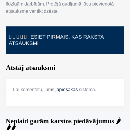
līdzīgām darbībām. Pretējā gadījumā jūsu pievienotā
atsauksme var tikt dzēsta.
ESIET PIRMAIS, KAS RAKSTA
ATSAUKSMI
Atstāj atsauksmi
Lai komentētu, jums
jāpiesakās
sistēmā.
Neplaid garām karstos piedāvājumus 🌶️
🌶️🌶️