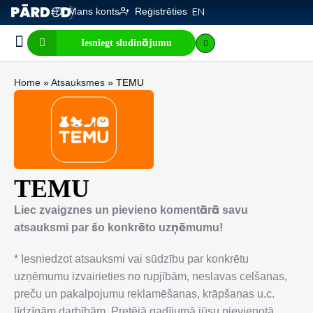
Mans konts
Reģistrēties
EN
Iesniegt sludinājumu
Biznesa pārdošana
E-komercija, IT
Visi sludinājumi
Biznesa vērtības kalkulators
Mājaslapas vērtības kalkulators
Home
»
Atsauksmes
»
TEMU
TEMU
Liec zvaigznes un pievieno komentārā savu
atsauksmi par šo konkrēto uzņēmumu!
* Iesniedzot atsauksmi vai sūdzību par konkrētu
uzņēmumu izvairieties no rupjībām, neslavas celšanas,
preču un pakalpojumu reklamēšanas, krāpšanas u.c.
līdzīgām darbībām. Pretējā gadījumā jūsu pievienotā