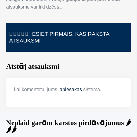
atsauksme var tikt dzēsta.
ESIET PIRMAIS, KAS RAKSTA
ATSAUKSMI
Atstāj atsauksmi
Lai komentētu, jums
jāpiesakās
sistēmā.
Neplaid garām karstos piedāvājumus 🌶️
🌶️🌶️