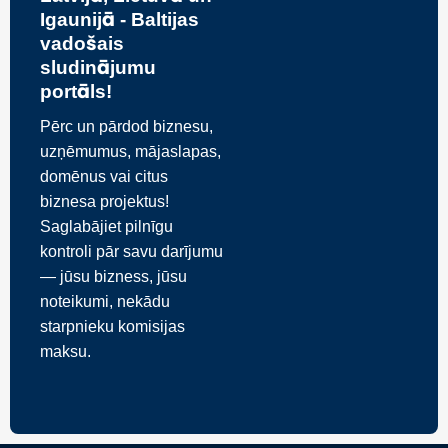
Igaunijā - Baltijas
vadošais
sludinājumu
portāls!
Pērc un pārdod biznesu,
uzņēmumus, mājaslapas,
domēnus vai citus
biznesa projektus!
Saglabājiet pilnīgu
kontroli pār savu darījumu
— jūsu bizness, jūsu
noteikumi, nekādu
starpnieku komisijas
maksu.