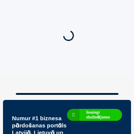
Jauns
Ieskaties!
Super piedāvājums! 🌶️
Biznesa pārdošana
,
Uzņēmumu un biznesa pārdošana
80 Ha Daudzfunkcionāls Investīciju Īpašums-
Zivju Audzētava, Brīvdienu Mājas, Briežu
Dārzs – Ievērojams Attīstības Potenciāls.
3,200,000
€
Iesniegt
sludinājumu
Numur #1 biznesa
pārdošanas portāls
Latvijā, Lietuvā un