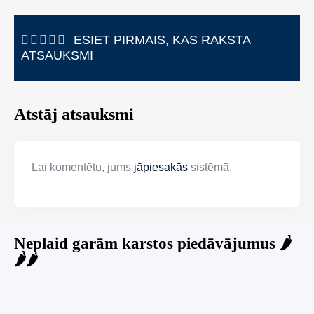
ESIET PIRMAIS, KAS RAKSTA
ATSAUKSMI
Atstāj atsauksmi
Lai komentētu, jums
jāpiesakās
sistēmā.
Neplaid garām karstos piedāvājumus 🌶️
🌶️🌶️