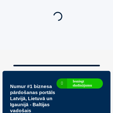
Jauns
Ieskaties!
Super piedāvājums! 🌶️
Biznesa pārdošana
,
Uzņēmumu un biznesa pārdošana
80 Ha Daudzfunkcionāls Investīciju Īpašums-
Zivju Audzētava, Brīvdienu Mājas, Briežu Dārzs
– Ievērojams Attīstības Potenciāls.
3,200,000
€
Iesniegt
sludinājumu
Numur #1 biznesa
pārdošanas portāls
Latvijā, Lietuvā un
Igaunijā - Baltijas
vadošais