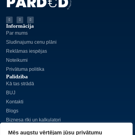
Informācija
Par mums
Sludinajumu cenu plāni
Reklāmas iespējas
Noteikumi
Privātuma politika
Palīdzība
Kā tas strādā
BUJ
Kontakti
Blogs
Biznesa rīki un kalkulatori
Biznesa pārdošana
Mēs augstu vērtējam jūsu privātumu
Pievienot sludinājumu