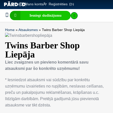
Mans konts
Reģistrēties
EN
Iesniegt sludinājumu
Biznesa pārdošana
E-komercija, IT
Visi sludinājumi
Biznesa vērtības kalkulators
Mājaslapas vērtības kalkulators
Home
»
Atsauksmes
»
Twins Barber Shop Liepāja
Twins Barber Shop
Liepāja
Liec zvaigznes un pievieno komentārā savu
atsauksmi par šo konkrēto uzņēmumu!
* Iesniedzot atsauksmi vai sūdzību par konkrētu
uzņēmumu izvairieties no rupjībām, neslavas celšanas,
preču un pakalpojumu reklamēšanas, krāpšanas u.c.
līdzīgām darbībām. Pretējā gadījumā jūsu pievienotā
atsauksme var tikt dzēsta.