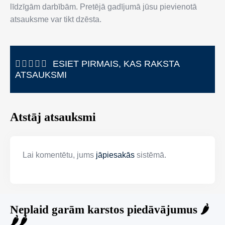
līdzīgām darbībām. Pretējā gadījumā jūsu pievienotā
atsauksme var tikt dzēsta.
ESIET PIRMAIS, KAS RAKSTA
ATSAUKSMI
Atstāj atsauksmi
Lai komentētu, jums
jāpiesakās
sistēmā.
Neplaid garām karstos piedāvājumus 🌶️
🌶️🌶️