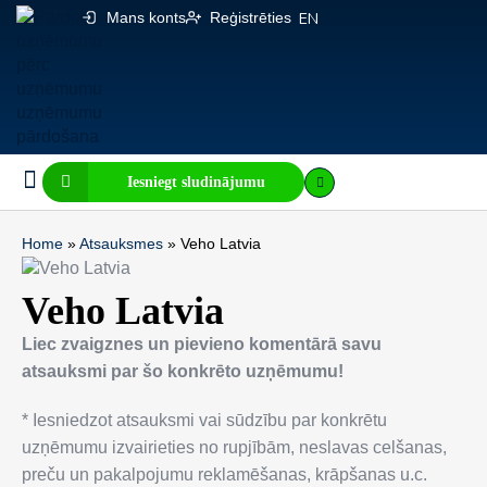
Mans konts
Reģistrēties
EN
Iesniegt sludinājumu
Biznesa pārdošana
E-komercija, IT
Visi sludinājumi
Biznesa vērtības kalkulators
Mājaslapas vērtības kalkulators
Home
»
Atsauksmes
»
Veho Latvia
Veho Latvia
Liec zvaigznes un pievieno komentārā savu
atsauksmi par šo konkrēto uzņēmumu!
* Iesniedzot atsauksmi vai sūdzību par konkrētu
uzņēmumu izvairieties no rupjībām, neslavas celšanas,
preču un pakalpojumu reklamēšanas, krāpšanas u.c.