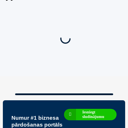
Jauns
Ieskaties!
Super piedāvājums! 🌶️
Biznesa pārdošana
,
Uzņēmumu un biznesa pārdošana
80 Ha Daudzfunkcionāls Investīciju Īpašums-
Zivju Audzētava, Brīvdienu Mājas, Briežu Dārzs
– Ievērojams Attīstības Potenciāls.
3,200,000
€
Iesniegt
sludinājumu
Numur #1 biznesa
pārdošanas portāls