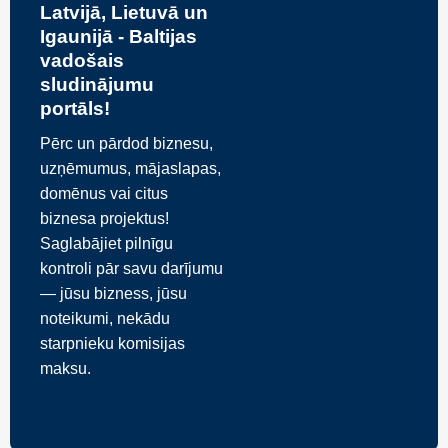
Latvijā, Lietuvā un
Igaunijā - Baltijas
vadošais
sludinājumu
portāls!
Pērc un pārdod biznesu,
uzņēmumus, mājaslapas,
domēnus vai citus
biznesa projektus!
Saglabājiet pilnīgu
kontroli pār savu darījumu
— jūsu bizness, jūsu
noteikumi, nekādu
starpnieku komisijas
maksu.