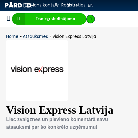
Mans konts
Reģistrēties
EN
Iesniegt sludinājumu
Biznesa pārdošana
E-komercija, IT
Visi sludinājumi
Biznesa vērtības kalkulators
Mājaslapas vērtības kalkulators
Home
»
Atsauksmes
»
Vision Express Latvija
Vision Express Latvija
Liec zvaigznes un pievieno komentārā savu
atsauksmi par šo konkrēto uzņēmumu!