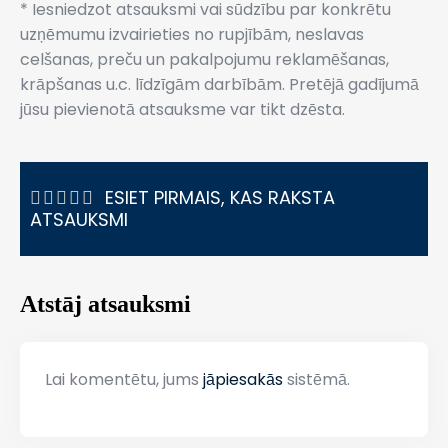
* Iesniedzot atsauksmi vai sūdzību par konkrētu
uzņēmumu izvairieties no rupjībām, neslavas
celšanas, preču un pakalpojumu reklamēšanas,
krāpšanas u.c. līdzīgām darbībām. Pretējā gadījumā
jūsu pievienotā atsauksme var tikt dzēsta.
ESIET PIRMAIS, KAS RAKSTA
ATSAUKSMI
Atstāj atsauksmi
Lai komentētu, jums
jāpiesakās
sistēmā.