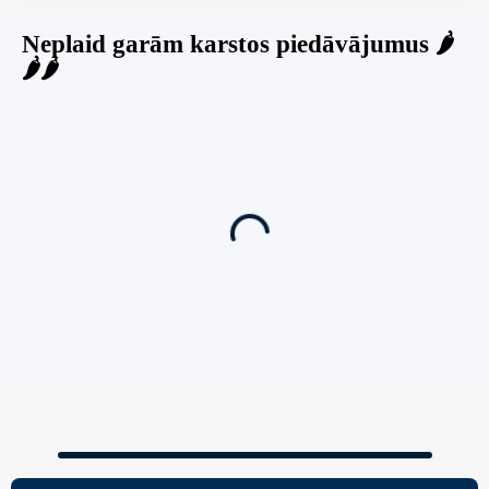
Neplaid garām karstos piedāvājumus 🌶️
🌶️🌶️
Jauns
Ieskaties!
Super piedāvājums! 🌶️
Biznesa pārdošana
,
Uzņēmumu un biznesa pārdošana
80 Ha Daudzfunkcionāls Investīciju Īpašums-
Zivju Audzētava, Brīvdienu Mājas, Briežu Dārzs
– Ievērojams Attīstības Potenciāls.
3,200,000
€