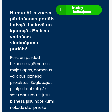
Iesniegt
sludinājumu
Numur #1 biznesa
pārdošanas portāls
Latvijā, Lietuvā un
Igaunijā - Baltijas
vadošais
sludinājumu
portāls!
Pērc un pārdod
biznesu, uzņēmumus,
mājaslapas, domēnus
vai citus biznesa
projektus! Saglabājiet
pilnīgu kontroli pār
savu darījumu — jūsu
bizness, jūsu noteikumi,
nekādu starpnieku