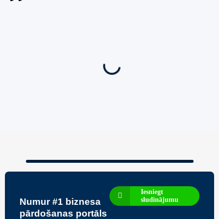
Jauns
Ieskaties!
Super piedāvājums! 🌶️
Biznesa pārdošana
,
Uzņēmumu un biznesa pārdošana
80 Ha Daudzfunkcionāls Investīciju Īpašums-
Zivju Audzētava, Brīvdienu Mājas, Briežu Dārzs
– Ievērojams Attīstības Potenciāls.
3,200,000
€
Iesniegt
sludinājumu
Numur #1 biznesa
pārdošanas portāls