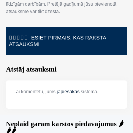
līdzīgām darbībām. Pretējā gadījumā jūsu pievienotā
atsauksme var tikt dzēsta.
ESIET PIRMAIS, KAS RAKSTA
ATSAUKSMI
Atstāj atsauksmi
Lai komentētu, jums
jāpiesakās
sistēmā.
Neplaid garām karstos piedāvājumus 🌶️
🌶️🌶️