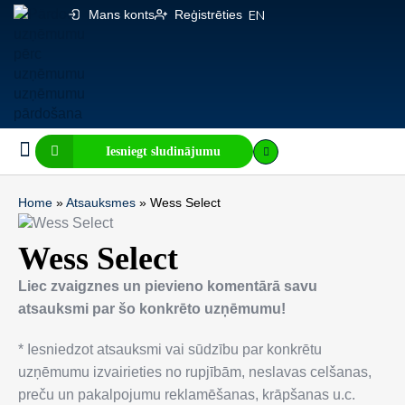
Mans konts
Reģistrēties
EN
Iesniegt sludinājumu
Biznesa pārdošana
E-komercija, IT
Visi sludinājumi
Biznesa vērtības kalkulators
Mājaslapas vērtības kalkulators
Home
»
Atsauksmes
»
Wess Select
Wess Select
Liec zvaigznes un pievieno komentārā savu
atsauksmi par šo konkrēto uzņēmumu!
* Iesniedzot atsauksmi vai sūdzību par konkrētu
uzņēmumu izvairieties no rupjībām, neslavas celšanas,
preču un pakalpojumu reklamēšanas, krāpšanas u.c.