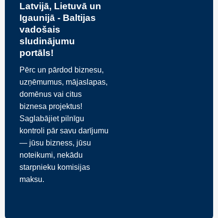
Latvijā, Lietuvā un
Igaunijā - Baltijas
vadošais
sludinājumu
portāls!
Pērc un pārdod biznesu,
uzņēmumus, mājaslapas,
domēnus vai citus
biznesa projektus!
Saglabājiet pilnīgu
kontroli pār savu darījumu
— jūsu bizness, jūsu
noteikumi, nekādu
starpnieku komisijas
maksu.