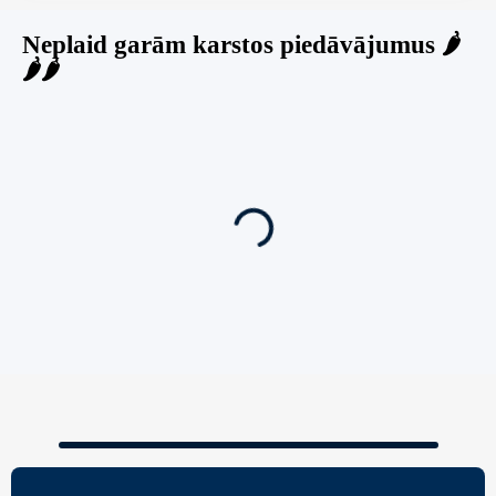
Neplaid garām karstos piedāvājumus 🌶️
🌶️🌶️
Jauns
Ieskaties!
Super piedāvājums! 🌶️
Biznesa pārdošana
,
Uzņēmumu un biznesa pārdošana
80 Ha Daudzfunkcionāls Investīciju Īpašums-
Zivju Audzētava, Brīvdienu Mājas, Briežu Dārzs
– Ievērojams Attīstības Potenciāls.
3,200,000
€