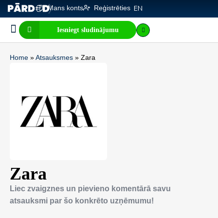
Mans konts
Reģistrēties
EN
Iesniegt sludinājumu
Biznesa pārdošana
E-komercija, IT
Visi sludinājumi
Biznesa vērtības kalkulators
Mājaslapas vērtības kalkulators
Home
»
Atsauksmes
»
Zara
Zara
Liec zvaigznes un pievieno komentārā savu
atsauksmi par šo konkrēto uzņēmumu!