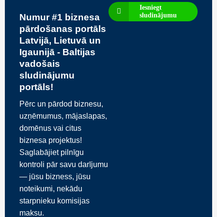
Iesniegt
sludinājumu
Numur #1 biznesa
pārdošanas portāls
Latvijā, Lietuvā un
Igaunijā - Baltijas
vadošais
sludinājumu
portāls!
Pērc un pārdod biznesu,
uzņēmumus, mājaslapas,
domēnus vai citus
biznesa projektus!
Saglabājiet pilnīgu
kontroli pār savu darījumu
— jūsu bizness, jūsu
noteikumi, nekādu
starpnieku komisijas
maksu.