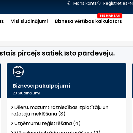
Mans konts
Reģistrēties
EN
as
Visi sludinājumi
Biznesa vērtības kalkulators
ais pircējs satiek īsto pārdevēju.
Biznesa pakalpojumi
23
Sludinājumi
Dīleru, mazumtirdzniecības izplatītāju un
ražotaju meklēšana (8)
Uzņēmumu reģistrēšana (4)
Mājaslapu izstrāde un uzturēšana (2)