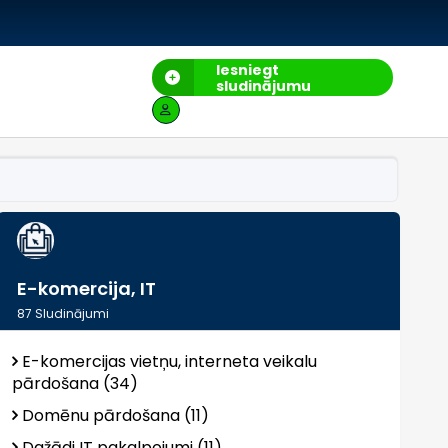
Iesniegt
sludinājumu
E-komercija, IT
87
Sludinājumi
E-komercijas vietņu, interneta veikalu
pārdošana (34)
Domēnu pārdošana (11)
Dažādi IT pakalpojumi (11)