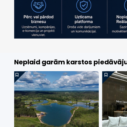
Neplaid garām karstos piedāvā