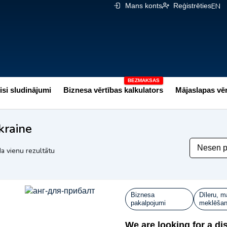
Mans konts
Reģistrēties
EN
isi sludinājumi
Biznesa vērtības kalkulators
Mājaslapas vēr
kraine
a vienu rezultātu
Biznesa
Dīleru, m
pakalpojumi
meklēša
We are looking for a dis