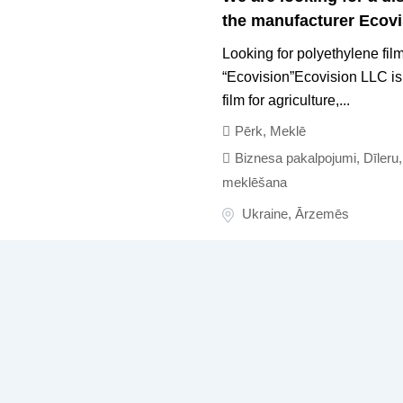
the manufacturer Ecovi
Looking for polyethylene fil
“Ecovision”Ecovision LLC is
film for agriculture,...
Pērk, Meklē
Biznesa pakalpojumi
,
Dīleru
meklēšana
Ukraine
,
Ārzemēs