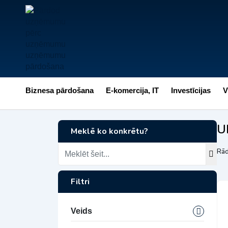
Biznesa pārdošana
E-komercija, IT
Investīcijas
V
U
Meklē ko konkrētu?
Rād
Filtri
Veids