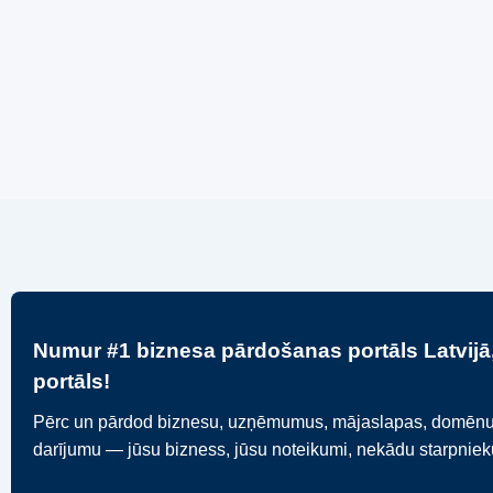
Numur #1 biznesa pārdošanas portāls Latvijā,
portāls!
Pērc un pārdod biznesu, uzņēmumus, mājaslapas, domēnus va
darījumu — jūsu bizness, jūsu noteikumi, nekādu starpnie