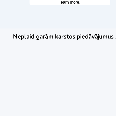
Neplaid garām karstos piedāvājumus 🌶️
Jauns
Ieskaties!
Jauns
Super piedāvājums! 🌶️
Super p
Biznesa pārdošana
,
Uzņēmumu un biznesa
Biznesa p
pārdošana
pārdošan
80 Ha Daudzfunkcionāls
Bar Mo
Investīciju Īpašums- Zivju
Cakes
Audzētava, Brīvdienu Mājas,
70,000
Briežu Dārzs – Ievērojams
Attīstības Potenciāls.
3,200,000
€