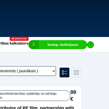
tības kalkulators
Iesniegt sludinājumu
99
azumtirdzniecības izplatītāju un ražotaju
na
€
tributor of PE film, partnership with