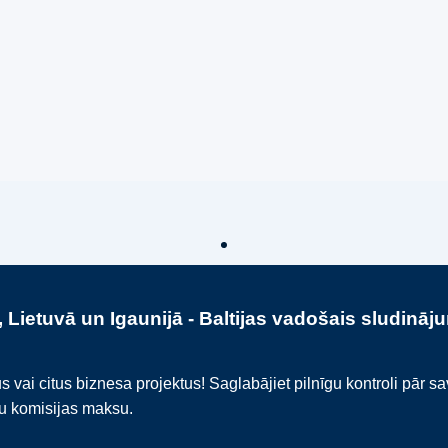
 Lietuvā un Igaunijā - Baltijas vadošais sludināj
i citus biznesa projektus! Saglabājiet pilnīgu kontroli pār s
ku komisijas maksu.