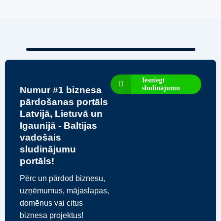
Iesniegt
sludinājumu
Numur #1 biznesa
pārdošanas portāls
Latvijā, Lietuvā un
Igaunijā - Baltijas
vadošais
sludinājumu
portāls!
Pērc un pārdod biznesu,
uzņēmumus, mājaslapas,
domēnus vai citus
biznesa projektus!