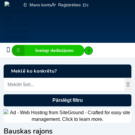
Mans konts
Reģistrēties
EN
Iesniegt sludinājumu
Biznesa pārdošana
E-komercija, IT
Visi sludinājumi
Biznesa vērtības kalkulators
Mājaslapas vērtības kalkulators
Meklē ko konkrētu?
Pārslēgt filtru
Bauskas rajons