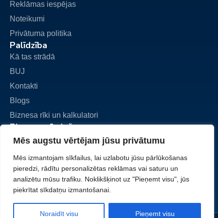
Reklāmas iespējas
Noteikumi
Privātuma politika
Palīdzība
Kā tas strādā
BUJ
Kontakti
Blogs
Biznesa rīki un kalkulatori
Biznesa pārdošana
Pievienot sludinājumu
Mēs augstu vērtējam jūsu privātumu
Mani sludinājumi
Mēs izmantojam sīkfailus, lai uzlabotu jūsu pārlūkošanas
Mans konts
pieredzi, rādītu personalizētas reklāmas vai saturu un
analizētu mūsu trafiku. Noklikšķinot uz "Pieņemt visu", jūs
piekrītat sīkdatņu izmantošanai.
Noraidīt visu
Pieņemt visu