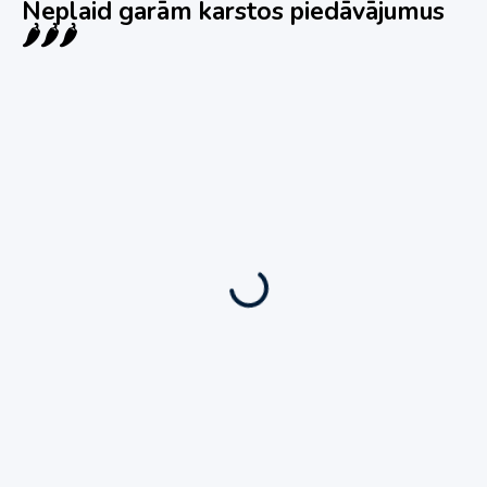
Neplaid garām karstos piedāvājumus
🌶️🌶️🌶️
Jauns
Ieskaties!
Super piedāvājums! 🌶️
Biznesa pārdošana
,
Uzņēmumu un biznesa pārdošana
80 Ha Daudzfunkcionāls Investīciju Īpašums-
Zivju Audzētava, Brīvdienu Mājas, Briežu Dārzs
– Ievērojams Attīstības Potenciāls.
3,200,000
€