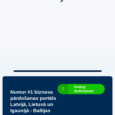
Iesniegt
sludinājumu
Numur #1 biznesa
pārdošanas portāls
Latvijā, Lietuvā un
Igaunijā - Baltijas