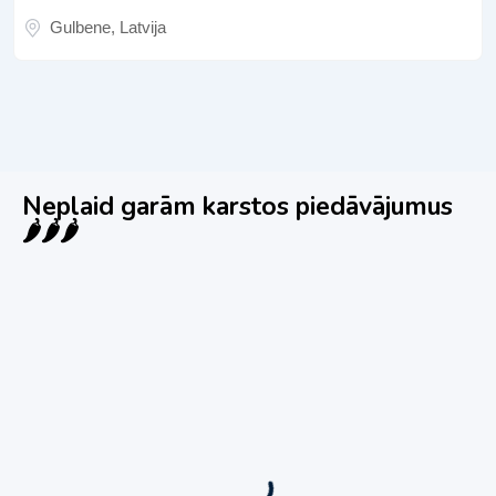
Gulbene
,
Latvija
Neplaid garām karstos piedāvājumus
🌶️🌶️🌶️
Jauns
Ieskaties!
Super piedāvājums! 🌶️
Biznesa pārdošana
,
Uzņēmumu un biznesa pārdošana
80 Ha Daudzfunkcionāls Investīciju Īpašums-
Zivju Audzētava, Brīvdienu Mājas, Briežu Dārzs
– Ievērojams Attīstības Potenciāls.
3,200,000
€