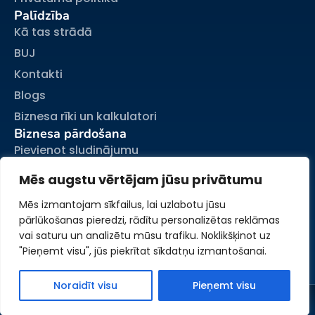
Palīdzība
Kā tas strādā
BUJ
Kontakti
Blogs
Biznesa rīki un kalkulatori
Biznesa pārdošana
Pievienot sludinājumu
Mani sludinājumi
Mēs augstu vērtējam jūsu privātumu
Mans konts
Mēs izmantojam sīkfailus, lai uzlabotu jūsu
pārlūkošanas pieredzi, rādītu personalizētas reklāmas
vai saturu un analizētu mūsu trafiku. Noklikšķinot uz
"Pieņemt visu", jūs piekrītat sīkdatņu izmantošanai.
Noraidīt visu
Pieņemt visu
© www.pardoduznemumu.lv