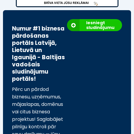
Iesniegt
Numur #1 biznesa
sludinājumu
pārdošanas
portāls Latvijā,
Lietuvā un
Igaunijā - Baltijas
vadošais
sludinājumu
portāls!
Pērc un pārdod
biznesu, uzņēmumus,
mājaslapas, domēnus
vai citus biznesa
projektus! Saglabājiet
pilnīgu kontroli pār