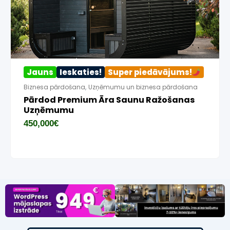
Jauns
Ieskaties!
Super piedāvājums!
Biznesa pārdošana
,
Uzņēmumu un biznesa pārdošana
Pārdod Premium Āra Saunu Ražošanas
Uzņēmumu
450,000
€