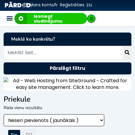
Mans konts
Reģistrēties
EN
Iesniegt
sludinājumu
Meklē ko konkrētu?
Pārslēgt filtru
Priekule
Rāda vienu rezultātu